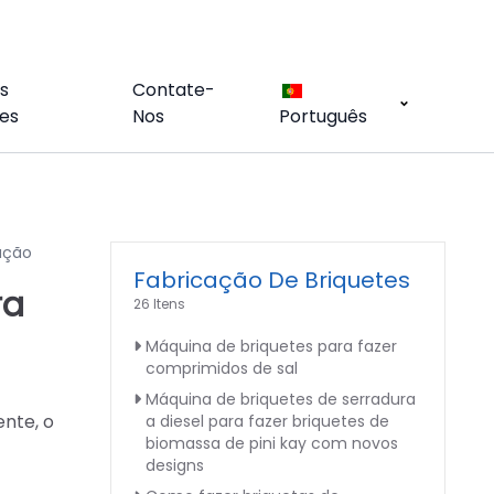
s
Contate-
es
Nos
Português
ução
Fabricação De Briquetes
ra
26 Itens
Máquina de briquetes para fazer
comprimidos de sal
Máquina de briquetes de serradura
nte, o
a diesel para fazer briquetes de
biomassa de pini kay com novos
designs