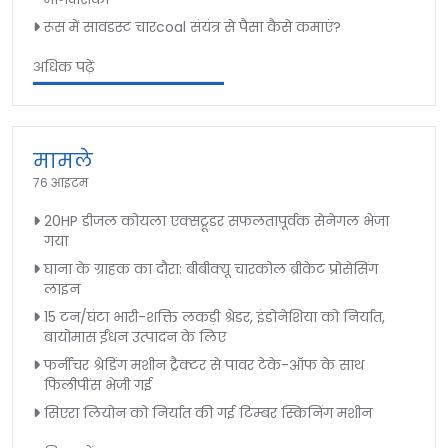
रूस में सावडस्ट चारcoal संयंत्र से पैसा कैसे कमाएं?
अधिक पढ़ें
मामले
76 आइटम
20HP डीजल कोयला एक्सट्रूडर सफलतापूर्वक सेनेगल भेजा
गया
घाना के ग्राहक का दौरा: बीबीक्यू चारकोल ब्रीकेट प्रोसेसिंग
लाइन
15 टन/घंटा भारी-शक्ति लकड़ी श्रेडर, इंडोनेशिया को निर्यात,
बायोमास ईंधन उत्पादन के लिए
फर्नीचर श्रेडिंग मशीन ट्रैक्टर से पावर टेके-ऑफ के साथ
फिलीपींस भेजी गई
सिएरा लियोन को निर्यात की गई टिम्बर स्किनिंग मशीन