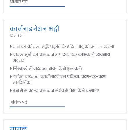
अधिक पढ़ें
कार्बनाइजेशन भट्ठी
12 आइटम
बांस का कोयला भट्ठी: प्रकृति के हरित जादू को उजागर करना
चावल भूसी का चारcoal उत्पादन: एक लाभकारी व्यवसाय
अवसर
जिम्बाब्वे में चारcoal संयंत्र कैसे शुरू करें?
हार्डवुड चारcoal कार्बोनाइजेशन प्रक्रिया: चरण-दर-चरण
मार्गदर्शिका
रूस में सावडस्ट चारcoal संयंत्र से पैसा कैसे कमाएं?
अधिक पढ़ें
मामले