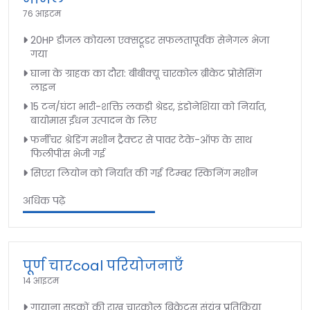
76 आइटम
20HP डीजल कोयला एक्सट्रूडर सफलतापूर्वक सेनेगल भेजा
गया
घाना के ग्राहक का दौरा: बीबीक्यू चारकोल ब्रीकेट प्रोसेसिंग
लाइन
15 टन/घंटा भारी-शक्ति लकड़ी श्रेडर, इंडोनेशिया को निर्यात,
बायोमास ईंधन उत्पादन के लिए
फर्नीचर श्रेडिंग मशीन ट्रैक्टर से पावर टेके-ऑफ के साथ
फिलीपींस भेजी गई
सिएरा लियोन को निर्यात की गई टिम्बर स्किनिंग मशीन
अधिक पढ़ें
पूर्ण चारcoal परियोजनाएँ
14 आइटम
गायाना सड़कों की राख चारकोल ब्रिकेट्स संयंत्र प्रतिक्रिया