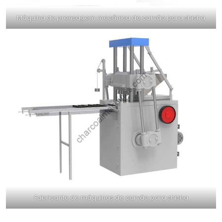
Máquina de prensagem mecânica de carvão para shisha
Fabricante de máquinas de carvão para shisha