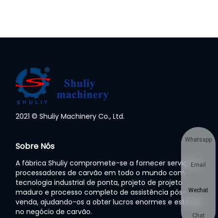
2021 © Shuliy Machinery Co., Ltd.
Whatsapp
Sobre Nós
A fábrica Shuliy compromete-se a fornecer serviços a
Email
processadores de carvão em todo o mundo com
tecnologia industrial de ponta, projeto de projeto
Wechat
maduro e processo completo de assistência pós-
venda, ajudando-os a obter lucros enormes e estáveis
no negócio de carvão.
Chat