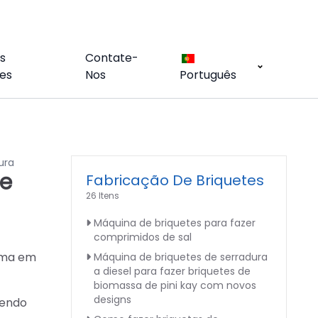
s
Contate-
es
Nos
Português
ura
De
Fabricação De Briquetes
26 Itens
Máquina de briquetes para fazer
comprimidos de sal
orma em
Máquina de briquetes de serradura
a diesel para fazer briquetes de
biomassa de pini kay com novos
designs
tendo