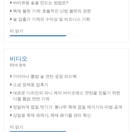
바비큐용 숯을 만드는 방법은?
목재 펠릿 기계: 효율적인 난방 펠릿의 관문
숯 압출기 기계의 수익성 및 비즈니스 기회
더 읽기
비디오
59개 항목
가이아나 톱밥 숯 연탄 공장 피드백
소금 정제용 압축기
새로운 디자인의 피니 케이 바이오매스 연탄을 만들기 위한
디젤 톱밥 연탄 기계
정밀하게 껍질 벗기기: 통나무 목재 껍질 제거기의 마법 공개
상업용 목재 제재기, 목재 폐기물 관리 혁신
더 읽기