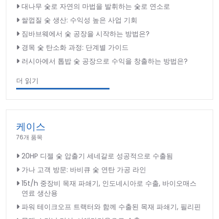
대나무 숯로 자연의 마법을 발휘하는 숯로 연소로
쌀껍질 숯 생산: 수익성 높은 사업 기회
짐바브웨에서 숯 공장을 시작하는 방법은?
경목 숯 탄소화 과정: 단계별 가이드
러시아에서 톱밥 숯 공장으로 수익을 창출하는 방법은?
더 읽기
케이스
76개 품목
20HP 디젤 숯 압출기 세네갈로 성공적으로 수출됨
가나 고객 방문: 바비큐 숯 연탄 가공 라인
15t/h 중장비 목재 파쇄기, 인도네시아로 수출, 바이오매스
연료 생산용
파워 테이크오프 트랙터와 함께 수출된 목재 파쇄기, 필리핀