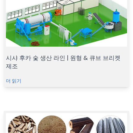
시샤 후카 숯 생산 라인 | 원형 & 큐브 브리켓
제조
더 읽기