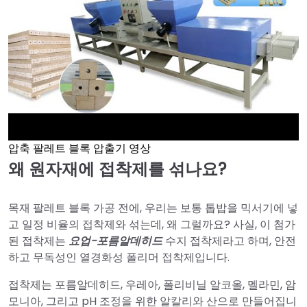
압축 팔레트 블록 압출기 영상
►
왜 원자재에 접착제를 섞나요?
목재 팔레트 블록 가공 전에, 우리는 보통 톱밥을 믹서기에 넣
고 일정 비율의 접착제와 섞는데, 왜 그럴까요? 사실, 이 첨가
된 접착제는
요업-포름알데히드
수지 접착제라고 하며, 안전
하고 무독성인 열경화성 폴리머 접착제입니다.
접착제는 포름알데히드, 우레아, 폴리비닐 알코올, 멜라민, 암
모니아, 그리고 pH 조정을 위한 알칼리와 산으로 만들어집니