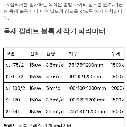
다. 접착제를 첨가하는 목적은 톱밥 사이의 점도를 높여, 가공
된 목재 블록이 더 나은 밀도와 경도를 갖도록 하기 위함입니
다.
목재 팔레트 블록 제작기 파라미터
모델
전력
용량
치수
무게
SL-75/2
15KW
3.5m³/d
75*75*1200mm
1500kg
SL-90/2
15KW
4m³/d
90*90*1200mm
1800kg
SL-100/2
18KW
5m³/d
100*100*1200mm
2000k
SL-120
15KW
3.5m³/d
100*120*1200mm
1500kg
SL-145
18KW
3.5m³/d
145*145*1200mm
1800kg
팔레트 블록 프레스 기계 파라미터