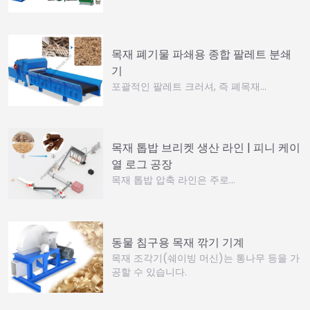
목재 폐기물 파쇄용 종합 팔레트 분쇄
기
포괄적인 팔레트 크러셔, 즉 폐목재…
목재 톱밥 브리켓 생산 라인 | 피니 케이
열 로그 공장
목재 톱밥 압축 라인은 주로…
동물 침구용 목재 깎기 기계
목재 조각기(쉐이빙 머신)는 통나무 등을 가
공할 수 있습니다.