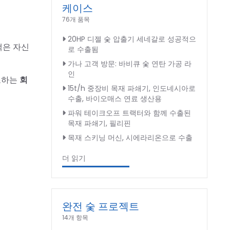
케이스
76개 품목
20HP 디젤 숯 압출기 세네갈로 성공적으
객은 자신
로 수출됨
가나 고객 방문: 바비큐 숯 연탄 가공 라
인
건조하는
회
15t/h 중장비 목재 파쇄기, 인도네시아로
수출, 바이오매스 연료 생산용
파워 테이크오프 트랙터와 함께 수출된
목재 파쇄기, 필리핀
목재 스키닝 머신, 시에라리온으로 수출
더 읽기
완전 숯 프로젝트
14개 항목