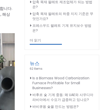
압축 목재 팔레트 제조업체가 되는 방법
은?
합니다.
압축 목재 팔레트의 하중 지지 기준은 무
, 해상
엇인가요?
프레스우드 팔레트 기계 유지보수 방법
은?
더 읽기
뉴스
62 Items
Is a Biomass Wood Carbonization
Furnace Profitable for Small
Businesses?
바후르 숯 기계 중동: 왜 UAE와 사우디아
라비아에서 수요가 급증하고 있나요?
바비큐용 숯을 만드는 방법은?