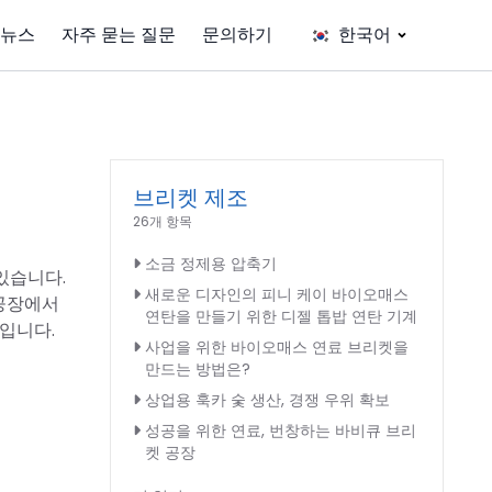
뉴스
자주 묻는 질문
문의하기
한국어
브리켓 제조
26개 항목
소금 정제용 압축기
있습니다.
새로운 디자인의 피니 케이 바이오매스
 공장에서
연탄을 만들기 위한 디젤 톱밥 연탄 기계
입니다.
사업을 위한 바이오매스 연료 브리켓을
만드는 방법은?
상업용 훅카 숯 생산, 경쟁 우위 확보
성공을 위한 연료, 번창하는 바비큐 브리
켓 공장