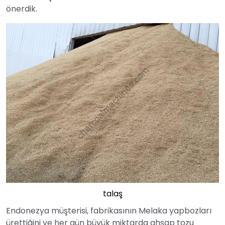
önerdik.
talaş
Endonezya müşterisi, fabrikasının Melaka yapbozları
ürettiğini ve her gün büyük miktarda ahşap tozu