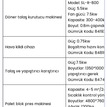
Model: SL-R-800
Güç: 5.5kw
Fan gücü: 7.5kw
Döner talaş kurutucu makinesi
Kapasite: 300-400kg/
Boyut: 0.8m çapında
Gümrük Kodu: 84193
Güç: 0.75kw
Hava kilidi cihazı
Boşaltma hızını kontr
Gümrük Kodu: 84818
Güç:7.5kw
Boyutlar: 1350*100
Talaş ve yapıştırıcı karıştırıcı
yapıştırıcı gerek
Gümrük Kodu: 847
Kapasite: 4-5 m³/24
Sıcaklık kontrol yön
Boyutlar: 4800*760
Palet blok pres makinesi
Ağırlık: 1200kg