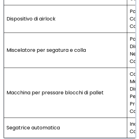
Pot
Dispositivo di airlock
Cont
Cod
Pot
Dim
Miscelatore per segatura e colla
Nece
Cod
Cap
Met
Dim
Macchina per pressare blocchi di pallet
Pes
Pro
Cod
Inc
Segatrice automatica
Cod