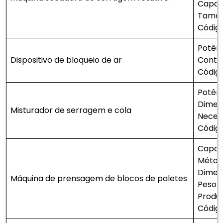
Capac
Taman
Código
Potênc
Dispositivo de bloqueio de ar
Contro
Código
Potênc
Dimen
Misturador de serragem e cola
Necess
Códig
Capac
Método
Dimen
Máquina de prensagem de blocos de paletes
Peso: 
Produt
Códig