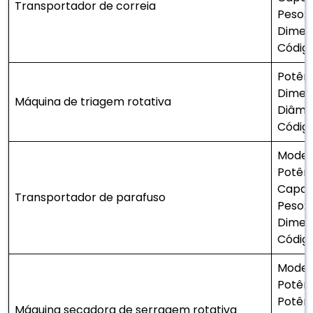
Transportador de correia
Peso:
Dimens
Código
Potênc
Dimens
Máquina de triagem rotativa
Diâme
Códig
Modelo
Potên
Capac
Transportador de parafuso
Peso:
Dimens
Códig
Model
Potênc
Potênc
Máquina secadora de serragem rotativa