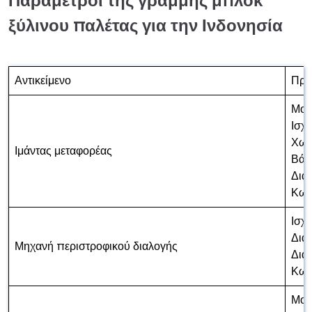
Παράμετροι της γραμμής μπλοκ
ξύλινου παλέτας για την Ινδονησία
Αντικείμενο
Προ
Μον
Ισχ
Χωρ
Ιμάντας μεταφορέας
Βάρ
Δια
Κωδ
Ισχύ
Διασ
Μηχανή περιστροφικού διαλογής
Διά
Κωδ
Μον