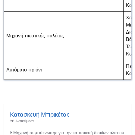
Κωδ
Χωρ
Μέθ
Δια
Μηχανή πιεστικής παλέτας
Βάρ
Τελ
Κωδ
Περ
Αυτόματο πριόνι
Κωδ
Κατασκευή Μπρικέτας
26 Αντικείμενα
Μηχανή συμπύκνωσης για την κατασκευή δισκίων αλατιού