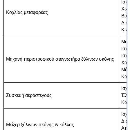
Ισχ
Χωρ
Κοχλίας μεταφορέας
Βάρ
Δια
Κωδ
Μον
Ισχ
Ισχ
Μηχανή περιστροφικού στεγνωτήρα ξύλινων σκόνης
Χωρ
Μέγ
Κωδ
Ισχ
Συσκευή αεροστεγούς
Έλε
Κωδ
Ισχ
Δια
Μείξερ ξύλινων σκόνης & κόλλας
Απαι