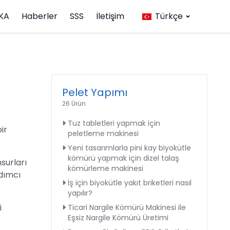
KA
Haberler
SSS
İletişim
Türkçe
Pelet Yapımı
26 Ürün
Tuz tabletleri yapmak için
ir
peletleme makinesi
Yeni tasarımlarla pini kay biyokütle
kömürü yapmak için dizel talaş
surları
kömürleme makinesi
rdımcı
İş için biyokütle yakıt briketleri nasıl
yapılır?
i
Ticari Nargile Kömürü Makinesi ile
Eşsiz Nargile Kömürü Üretimi