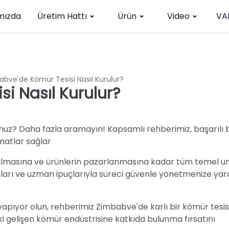
mızda
Üretim Hattı
Ürün
Video
VA
bve'de Kömür Tesisi Nasıl Kurulur?
i Nasıl Kurulur?
nuz? Daha fazla aramayın! Kapsamlı rehberimiz, başarılı b
matlar sağlar
ulmasına ve ürünlerin pazarlanmasına kadar tüm temel un
maları ve uzman ipuçlarıyla süreci güvenle yönetmenize ya
ım yapıyor olun, rehberimiz Zimbabve'de karlı bir kömür tesis
i gelişen kömür endüstrisine katkıda bulunma fırsatını