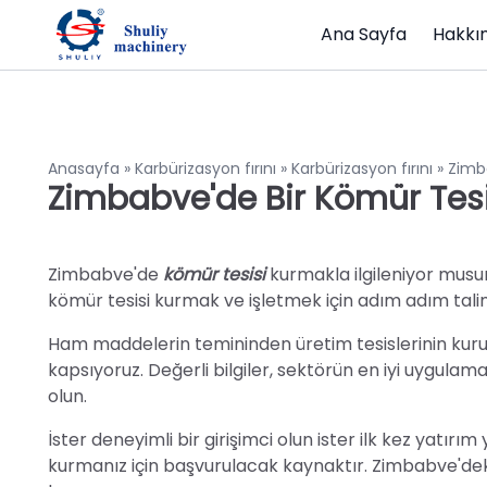
Ana Sayfa
Hakkı
Anasayfa
»
Karbürizasyon fırını
»
Karbürizasyon fırını
»
Zimba
Zimbabve'de Bir Kömür Tesis
Zimbabve'de
kömür tesisi
kurmakla ilgileniyor musu
kömür tesisi kurmak ve işletmek için adım adım tali
Ham maddelerin temininden üretim tesislerinin kur
kapsıyoruz. Değerli bilgiler, sektörün en iyi uygula
olun.
İster deneyimli bir girişimci olun ister ilk kez yatır
kurmanız için başvurulacak kaynaktır. Zimbabve'dek