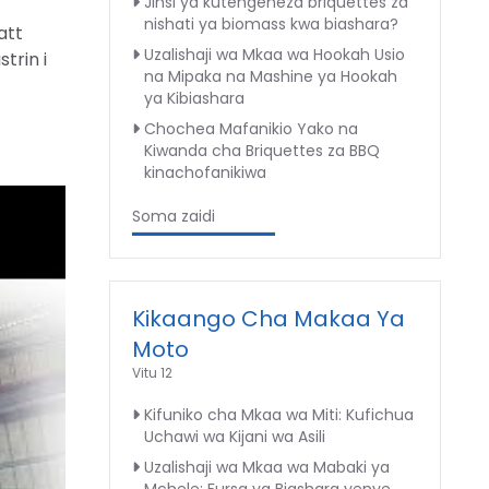
Jinsi ya kutengeneza briquettes za
nishati ya biomass kwa biashara?
att
Uzalishaji wa Mkaa wa Hookah Usio
trin i
na Mipaka na Mashine ya Hookah
ya Kibiashara
Chochea Mafanikio Yako na
Kiwanda cha Briquettes za BBQ
kinachofanikiwa
Soma zaidi
Kikaango Cha Makaa Ya
Moto
Vitu 12
Kifuniko cha Mkaa wa Miti: Kufichua
Uchawi wa Kijani wa Asili
Uzalishaji wa Mkaa wa Mabaki ya