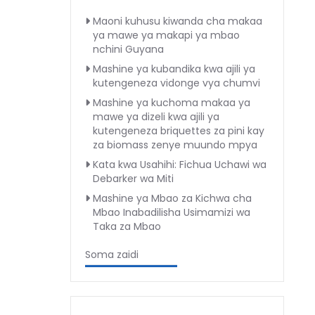
Maoni kuhusu kiwanda cha makaa
ya mawe ya makapi ya mbao
nchini Guyana
Mashine ya kubandika kwa ajili ya
kutengeneza vidonge vya chumvi
Mashine ya kuchoma makaa ya
mawe ya dizeli kwa ajili ya
kutengeneza briquettes za pini kay
za biomass zenye muundo mpya
Kata kwa Usahihi: Fichua Uchawi wa
Debarker wa Miti
Mashine ya Mbao za Kichwa cha
Mbao Inabadilisha Usimamizi wa
Taka za Mbao
Soma zaidi