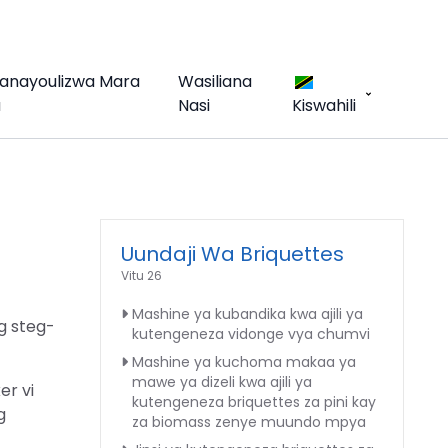
Yanayoulizwa Mara
Wasiliana
a
Nasi
Kiswahili
Uundaji Wa Briquettes
Vitu 26
Mashine ya kubandika kwa ajili ya
ig steg-
kutengeneza vidonge vya chumvi
Mashine ya kuchoma makaa ya
mawe ya dizeli kwa ajili ya
er vi
kutengeneza briquettes za pini kay
g
za biomass zenye muundo mpya