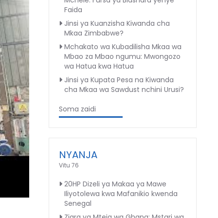
Mchele: Fursa ya Biashara yenye
Faida
Jinsi ya Kuanzisha Kiwanda cha
Mkaa Zimbabwe?
Mchakato wa Kubadilisha Mkaa wa
Mbao za Mbao ngumu: Mwongozo
wa Hatua kwa Hatua
Jinsi ya Kupata Pesa na Kiwanda
cha Mkaa wa Sawdust nchini Urusi?
Soma zaidi
NYANJA
Vitu 76
20HP Dizeli ya Makaa ya Mawe
Iliyotolewa kwa Mafanikio kwenda
Senegal
Ziara ya Mteja wa Ghana: Mstari wa