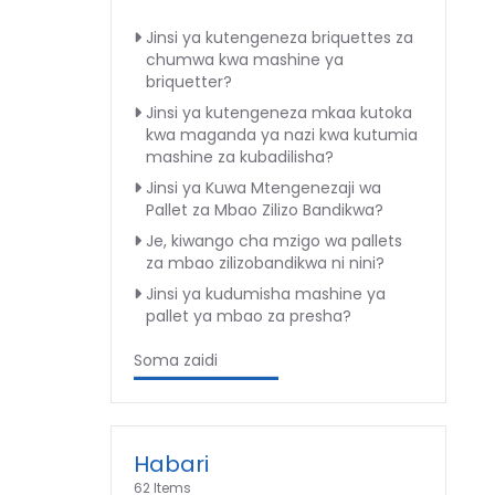
Jinsi ya kutengeneza briquettes za
chumwa kwa mashine ya
briquetter?
Jinsi ya kutengeneza mkaa kutoka
kwa maganda ya nazi kwa kutumia
mashine za kubadilisha?
Jinsi ya Kuwa Mtengenezaji wa
Pallet za Mbao Zilizo Bandikwa?
Je, kiwango cha mzigo wa pallets
za mbao zilizobandikwa ni nini?
Jinsi ya kudumisha mashine ya
pallet ya mbao za presha?
Soma zaidi
Habari
62 Items