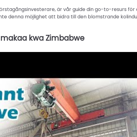
örstagångsinvesterare, är vår guide din go-to-resurs för 
te denna möjlighet att bidra till den blomstrande kolindus
ha makaa kwa Zimbabwe