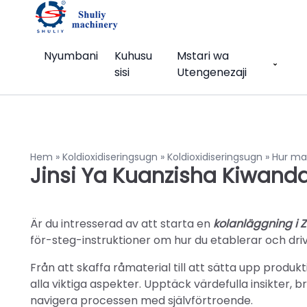
Nyumbani
Kuhusu
Mstari wa
sisi
Utengenezaji
Hem
»
Koldioxidiseringsugn
»
Koldioxidiseringsugn
»
Hur ma
Jinsi Ya Kuanzisha Kiwan
Är du intresserad av att starta en
kolanläggning i
för-steg-instruktioner om hur du etablerar och dr
Från att skaffa råmaterial till att sätta upp produ
alla viktiga aspekter. Upptäck värdefulla insikter,
navigera processen med självförtroende.