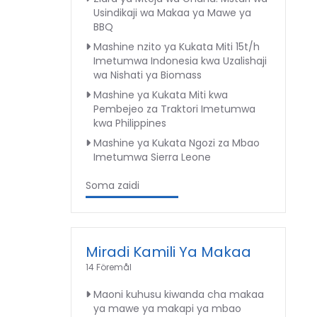
Usindikaji wa Makaa ya Mawe ya
BBQ
Mashine nzito ya Kukata Miti 15t/h
Imetumwa Indonesia kwa Uzalishaji
wa Nishati ya Biomass
Mashine ya Kukata Miti kwa
Pembejeo za Traktori Imetumwa
kwa Philippines
Mashine ya Kukata Ngozi za Mbao
Imetumwa Sierra Leone
Soma zaidi
Miradi Kamili Ya Makaa
14 Föremål
Maoni kuhusu kiwanda cha makaa
ya mawe ya makapi ya mbao