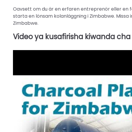
Oavsett om du är en erfaren entreprenör eller en f
starta en lönsam kolanläggning i Zimbabwe. Missa in
Zimbabwe.
Video ya kusafirisha kiwanda c