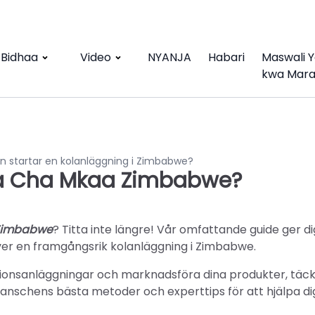
Bidhaa
Video
NYANJA
Habari
Maswali 
kwa Mar
n startar en kolanläggning i Zimbabwe?
da Cha Mkaa Zimbabwe?
 Zimbabwe
? Titta inte längre! Vår omfattande guide ger d
iver en framgångsrik kolanläggning i Zimbabwe.
ktionsanläggningar och marknadsföra dina produkter, täck
 branschens bästa metoder och experttips för att hjälpa di