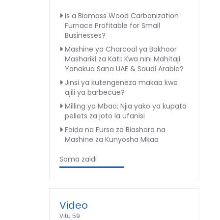
Is a Biomass Wood Carbonization
Furnace Profitable for Small
Businesses?
Mashine ya Charcoal ya Bakhoor
Mashariki za Kati: Kwa nini Mahitaji
Yanakua Sana UAE & Saudi Arabia?
Jinsi ya kutengeneza makaa kwa
ajili ya barbecue?
Milling ya Mbao: Njia yako ya kupata
pellets za joto la ufanisi
Faida na Fursa za Biashara na
Mashine za Kunyosha Mkaa
Soma zaidi
Video
Vitu 59