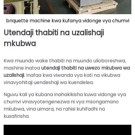
briquette machine kwa kufanya vidonge vya chumvi
Utendaji thabiti na uzalishaji
mkubwa
Kwa muundo wake thabiti na muundo ulioboreshwa,
mashine inatoa
utendaji thabiti na uwezo mkubwa wa
uzalishaji
. Inafaa kwa viwanda vya kati na vikubwa
vinavyohitaji uendeshaji wa kuendelea.
Nguvu kali ya kubana inahakikisha kuwa vidonge vya
chumvi vinavyotengenezwa ni vya msongamano
mkubwa, vina uimara, na rahisi kuhifadhi na
kusafirisha.