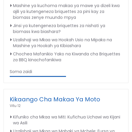
Mashine ya kuchoma makaa ya mawe ya dizeli kwa
ajili ya kutengeneza briquettes za pini kay za
biomass zenye muundo mpya
Jinsi ya kutengeneza briquettes za nishati ya
biomass kwa biashara?
Uzalishaji wa Mkaa wa Hookah Usio na Mipaka na
Mashine ya Hookah ya Kibiashara
Chochea Mafanikio Yako na Kiwanda cha Briquettes
za BBQ kinachofanikiwa
Soma zaidi
Kikaango Cha Makaa Ya Moto
Vitu 12
Kifuniko cha Mkaa wa Miti: Kufichua Uchawi wa Kijani
wa Asili
Uzalishaji wa Mkaa wa Mabaki ya Mchele: Fursa ya