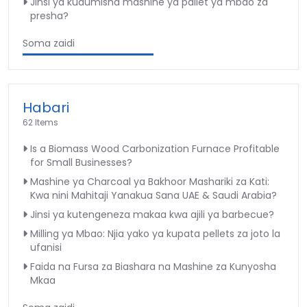
Jinsi ya kudumisha mashine ya pallet ya mbao za
presha?
Soma zaidi
Habari
62 Items
Is a Biomass Wood Carbonization Furnace Profitable
for Small Businesses?
Mashine ya Charcoal ya Bakhoor Mashariki za Kati:
Kwa nini Mahitaji Yanakua Sana UAE & Saudi Arabia?
Jinsi ya kutengeneza makaa kwa ajili ya barbecue?
Milling ya Mbao: Njia yako ya kupata pellets za joto la
ufanisi
Faida na Fursa za Biashara na Mashine za Kunyosha
Mkaa