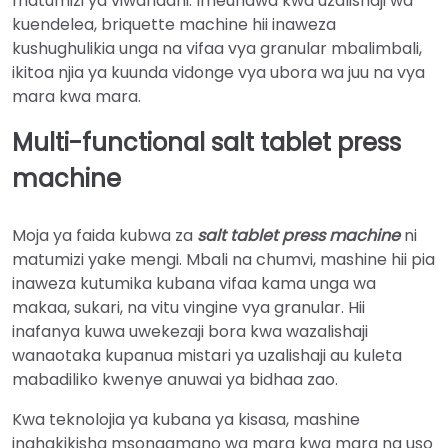
matumizi ya viwandani. Imeundwa kwa uzalishaji wa
kuendelea, briquette machine hii inaweza
kushughulikia unga na vifaa vya granular mbalimbali,
ikitoa njia ya kuunda vidonge vya ubora wa juu na vya
mara kwa mara.
Multi-functional salt tablet press
machine
Moja ya faida kubwa za
salt tablet press machine
ni
matumizi yake mengi. Mbali na chumvi, mashine hii pia
inaweza kutumika kubana vifaa kama unga wa
makaa, sukari, na vitu vingine vya granular. Hii
inafanya kuwa uwekezaji bora kwa wazalishaji
wanaotaka kupanua mistari ya uzalishaji au kuleta
mabadiliko kwenye anuwai ya bidhaa zao.
Kwa teknolojia ya kubana ya kisasa, mashine
inahakikisha msongamano wa mara kwa mara na uso