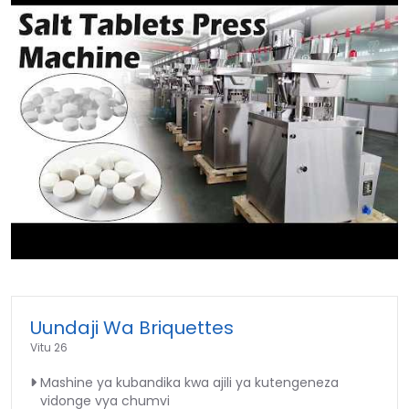
►
Uundaji Wa Briquettes
Vitu 26
Mashine ya kubandika kwa ajili ya kutengeneza
vidonge vya chumvi