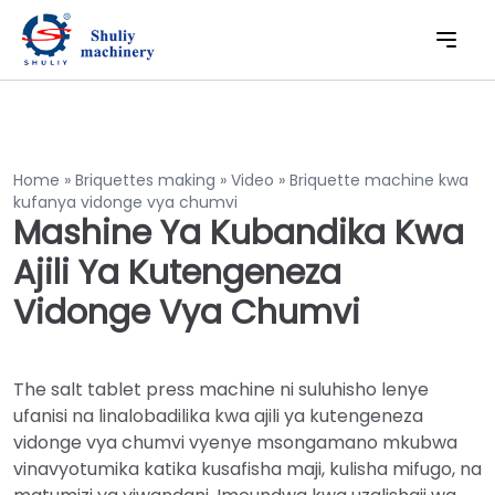
Home
»
Briquettes making
»
Video
»
Briquette machine kwa
kufanya vidonge vya chumvi
Mashine Ya Kubandika Kwa
Ajili Ya Kutengeneza
Vidonge Vya Chumvi
The salt tablet press machine ni suluhisho lenye
ufanisi na linalobadilika kwa ajili ya kutengeneza
vidonge vya chumvi vyenye msongamano mkubwa
vinavyotumika katika kusafisha maji, kulisha mifugo, na