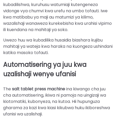
kubadilishwa, kuruhusu watumiaji kutengeneza
vidonge vya chumvi kwa urefu na umbo tofauti. Iwe
kwa matibabu ya maji au matumizi ya kilimo,
wazalishaji wanaweza kurekebisha kwa urahisi vipimo
ili kuendana na mahitaji ya soko.
Uwezo huu wa kubadilika husaidia biashara kujibu
mahitaji ya wateja kwa haraka na kuongeza ushindani
katika masoko tofauti.
Automatisering ya juu kwa
uzalishaji wenye ufanisi
The
salt tablet press machine
ina kiwango cha juu
cha automatisering, ikiwa ni pamoja na uingizaji wa
kiotomatiki, kubonyeza, na kutoa. Hii hupunguza
gharama za kazi kwa kiasi kikubwa huku ikiboreshwa
ufanisi wa uzalishaji.