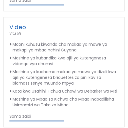
Soma zaidi
Video
Vitu 59
Maoni kuhusu kiwanda cha makaa ya mawe ya
makapi ya mbao nchini Guyana
Mashine ya kubandika kwa ajili ya kutengeneza
vidonge vya chumvi
Mashine ya kuchoma makaa ya mawe ya dizeli kwa
ajili ya kutengeneza briquettes za pini kay za
biomass zenye muundo mpya
Kata kwa Usahihi: Fichua Uchawi wa Debarker wa Miti
Mashine ya Mbao za Kichwa cha Mbao Inabadilisha
Usimamizi wa Taka za Mbao
Soma zaidi