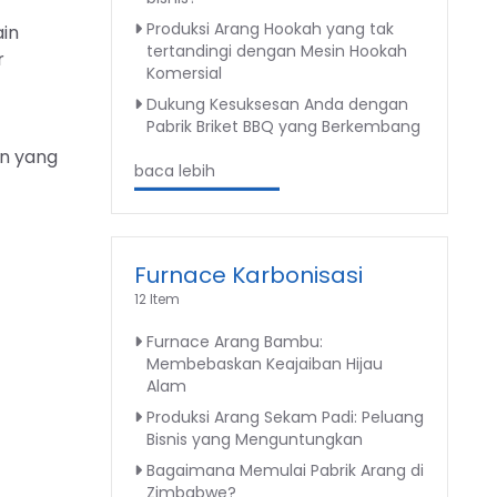
Produksi Arang Hookah yang tak
ain
tertandingi dengan Mesin Hookah
r
Komersial
Dukung Kesuksesan Anda dengan
Pabrik Briket BBQ yang Berkembang
an yang
baca lebih
Furnace Karbonisasi
12 Item
Furnace Arang Bambu:
Membebaskan Keajaiban Hijau
Alam
Produksi Arang Sekam Padi: Peluang
Bisnis yang Menguntungkan
Bagaimana Memulai Pabrik Arang di
Zimbabwe?