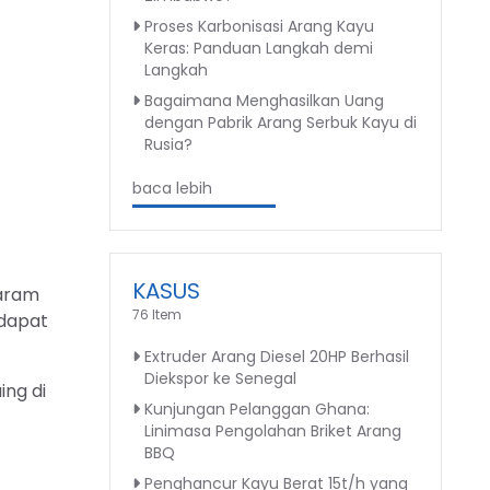
Proses Karbonisasi Arang Kayu
Keras: Panduan Langkah demi
Langkah
Bagaimana Menghasilkan Uang
dengan Pabrik Arang Serbuk Kayu di
Rusia?
baca lebih
KASUS
garam
76 Item
 dapat
Extruder Arang Diesel 20HP Berhasil
Diekspor ke Senegal
ing di
Kunjungan Pelanggan Ghana:
Linimasa Pengolahan Briket Arang
BBQ
Penghancur Kayu Berat 15t/h yang