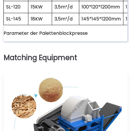
SL-120
15KW
3,5m³/d
100*120*1200mm
15
SL-145
18KW
3,5m³/d
145*145*1200mm
18
Parameter der Palettenblockpresse