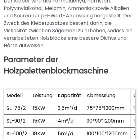
Der Kleber wird aus Formaldehyd, Harnstoff,
Polyvinylalkohol, Melamin, Ammoniak sowie Alkalien
und Säuren zur pH-Wert-Anpassung hergestellt. Der
Zweck des Kleberzusatzes besteht darin, die
Viskosität zwischen Sägemehl zu erhöhen, sodass die
verarbeiteten Holzblöcke eine bessere Dichte und
Härte aufweisen.
Parameter der
Holzpalettenblockmaschine
Modell
Leistung
Kapazität
Abmessung
G
SL-75/2
15KW
3,5m³/d
75*75*1200mm
15
SL-90/2
15KW
4m³/d
90*90*1200mm
18
SL-100/2
18KW
5m³/d
100*100*1200mm
2