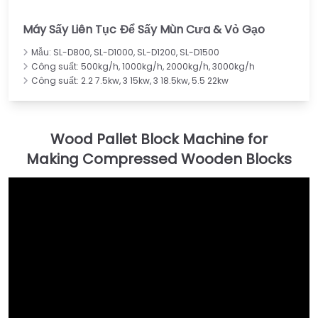
Máy Sấy Liên Tục Để Sấy Mùn Cưa & Vỏ Gạo
Mẫu: SL-D800, SL-D1000, SL-D1200, SL-D1500
Công suất: 500kg/h, 1000kg/h, 2000kg/h, 3000kg/h
Công suất: 2.2 7.5kw, 3 15kw, 3 18.5kw, 5.5 22kw