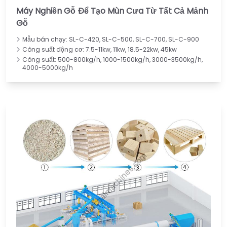
Máy Nghiền Gỗ Để Tạo Mùn Cưa Từ Tất Cả Mảnh
Gỗ
Mẫu bán chạy: SL-C-420, SL-C-500, SL-C-700, SL-C-900
Công suất động cơ: 7.5-11kw, 11kw, 18.5-22kw, 45kw
Công suất: 500-800kg/h, 1000-1500kg/h, 3000-3500kg/h,
4000-5000kg/h