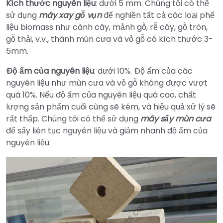
Kích thước nguyên liệu
: dưới 5 mm. Chúng tôi có thể
sử dụng
máy xay gỗ vụn
để nghiền tất cả các loại phế
liệu biomass như cành cây, mảnh gỗ, rễ cây, gỗ tròn,
gỗ thải, v.v., thành mùn cưa và vỏ gỗ có kích thước 3-
5mm.
Độ ẩm của nguyên liệu
: dưới 10%. Độ ẩm của các
nguyên liệu như mùn cưa và vỏ gỗ không được vượt
quá 10%. Nếu độ ẩm của nguyên liệu quá cao, chất
lượng sản phẩm cuối cùng sẽ kém, và hiệu quả xử lý sẽ
rất thấp. Chúng tôi có thể sử dụng
máy sấy mùn cưa
để sấy liên tục nguyên liệu và giảm nhanh độ ẩm của
nguyên liệu.