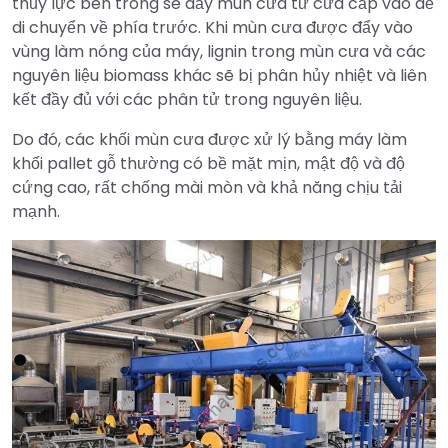
thủy lực bên trong sẽ đẩy mùn cưa từ cửa cấp vào để
di chuyển về phía trước. Khi mùn cưa được đẩy vào
vùng làm nóng của máy, lignin trong mùn cưa và các
nguyên liệu biomass khác sẽ bị phân hủy nhiệt và liên
kết đầy đủ với các phân tử trong nguyên liệu.
Do đó, các khối mùn cưa được xử lý bằng máy làm
khối pallet gỗ thường có bề mặt mịn, mật độ và độ
cứng cao, rất chống mài mòn và khả năng chịu tải
mạnh.