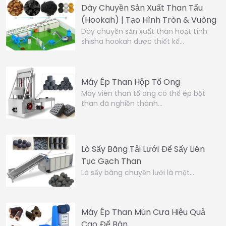
Dây Chuyền Sản Xuất Than Tẩu
(Hookah) | Tạo Hình Tròn & Vuông
Dây chuyền sản xuất than hoạt tính
shisha hookah được thiết kế…
Máy Ép Than Hộp Tổ Ong
Máy viên than tổ ong có thể ép bột
than đã nghiền thành…
Lò Sấy Băng Tải Lưới Để Sấy Liên
Tục Gạch Than
Lò sấy băng chuyền lưới là một…
Máy Ép Than Mùn Cưa Hiệu Quả
Cao Để Bán