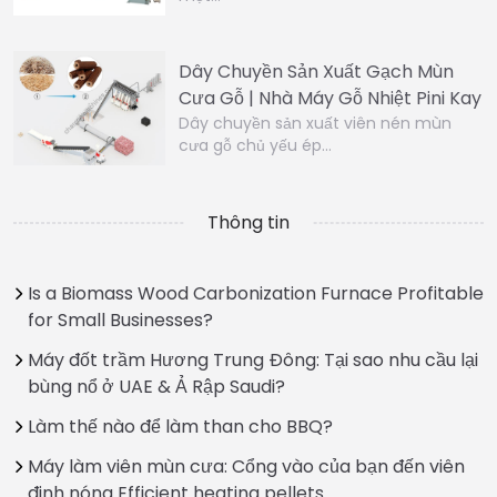
Dây Chuyền Sản Xuất Gạch Mùn
Cưa Gỗ | Nhà Máy Gỗ Nhiệt Pini Kay
Dây chuyền sản xuất viên nén mùn
cưa gỗ chủ yếu ép…
Thông tin
Is a Biomass Wood Carbonization Furnace Profitable
for Small Businesses?
Máy đốt trầm Hương Trung Đông: Tại sao nhu cầu lại
bùng nổ ở UAE & Ả Rập Saudi?
Làm thế nào để làm than cho BBQ?
Máy làm viên mùn cưa: Cổng vào của bạn đến viên
đinh nóng Efficient heating pellets