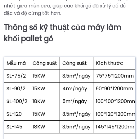
nhớt giữa mùn cưa, giúp các khối gỗ đã xử lý có độ
đặc và độ cứng tốt hơn.
Thông số kỹ thuật của máy làm
khối pallet gỗ
Mẫu mã
Công suất
Công suất
Kích thước
SL-75/2
15KW
3.5m³/ngày
75*75*1200mm
SL-90/2
15KW
4m³/ngày
90*90*1200mm
SL-100/2
18KW
5m³/ngày
100*100*1200mm
SL-120
15KW
3.5m³/ngày
100*120*1200mm
SL-145
18KW
3.5m³/ngày
145*145*1200mm