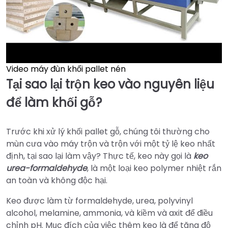
Video máy đùn khối pallet nén
►
Tại sao lại trộn keo vào nguyên liệu
để làm khối gỗ?
Trước khi xử lý khối pallet gỗ, chúng tôi thường cho
mùn cưa vào máy trộn và trộn với một tỷ lệ keo nhất
định, tại sao lại làm vậy? Thực tế, keo này gọi là
keo
urea-formaldehyde
, là một loại keo polymer nhiệt rắn
an toàn và không độc hại.
Keo được làm từ formaldehyde, urea, polyvinyl
alcohol, melamine, ammonia, và kiềm và axit để điều
chỉnh pH. Mục đích của việc thêm keo là để tăng độ