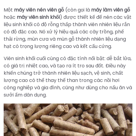
Một
máy viên nén viên gỗ
(còn gọi là
máy làm viên gỗ
hoặc
máy viên sinh khối
) được thiết kế để nén các vật
liệu sinh khối có độ rỗng thấp thành viên nhiên liệu rắn
có độ đặc cao. Nó xử lý hiệu quả các cây trồng, phế
thải rừng, mùn cưa và mùn gỗ thành nhiên liệu dạng
hạt có trọng lượng riêng cao và kết cấu cứng.
Viên sinh khối cuối cùng có đặc tính nổi bật: dễ bắt lửa,
có giá trị nhiệt cao, và tạo ra ít tro sau đốt. Điều này
khiến chúng trở thành nhiên liệu sạch, vệ sinh, chất
lượng cao có thể thay thế than trong các nồi hơi
công nghiệp và gia đình, cũng như dùng cho nấu ăn và
sưởi ấm dân dụng.