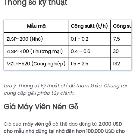
Thông số kỹ thuật
Mẫu mã
Công suất (t/h)
Công suấ
ZLSP-200 (Nhỏ)
0.1 – 0.2
7.5
ZLSP-400 (Thương mại)
0.4 – 0.6
30
MZLH-520 (Công nghiệp)
1.5 – 2.5
132
Lưu ý: Thông số kỹ thuật chỉ để tham khảo. Chúng tôi
cung cấp giải pháp tùy chỉnh.
Giá Máy Viên Nén Gỗ
Giá của
máy viên gỗ
có thể dao động từ
2.000 USD
cho mẫu nhỏ dùng tại nhà đến hơn 100.000 USD cho