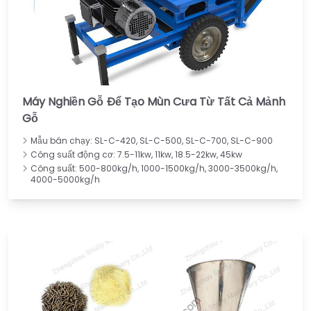
Máy Nghiền Gỗ Để Tạo Mùn Cưa Từ Tất Cả Mảnh
Gỗ
Mẫu bán chạy: SL-C-420, SL-C-500, SL-C-700, SL-C-900
Công suất động cơ: 7.5-11kw, 11kw, 18.5-22kw, 45kw
Công suất: 500-800kg/h, 1000-1500kg/h, 3000-3500kg/h,
4000-5000kg/h