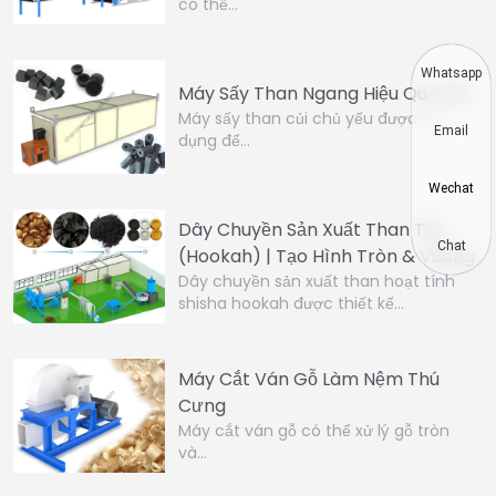
có thể…
Whatsapp
Máy Sấy Than Ngang Hiệu Quả Tốt
Máy sấy than củi chủ yếu được sử
Email
dụng để…
Wechat
Dây Chuyền Sản Xuất Than Tẩu
Chat
(Hookah) | Tạo Hình Tròn & Vuông
Dây chuyền sản xuất than hoạt tính
shisha hookah được thiết kế…
Máy Cắt Ván Gỗ Làm Nệm Thú
Cưng
Máy cắt ván gỗ có thể xử lý gỗ tròn
và…