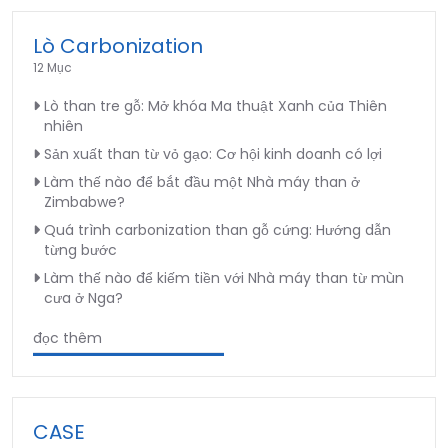
Lò Carbonization
12 Mục
Lò than tre gỗ: Mở khóa Ma thuật Xanh của Thiên
nhiên
Sản xuất than từ vỏ gạo: Cơ hội kinh doanh có lợi
Làm thế nào để bắt đầu một Nhà máy than ở
Zimbabwe?
Quá trình carbonization than gỗ cứng: Hướng dẫn
từng bước
Làm thế nào để kiếm tiền với Nhà máy than từ mùn
cưa ở Nga?
đọc thêm
CASE