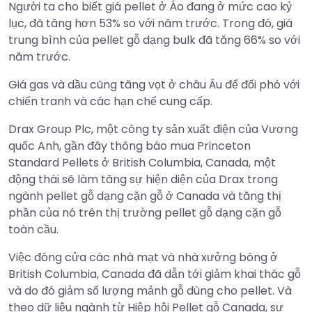
Người ta cho biết giá pellet ở Áo đang ở mức cao kỷ
lục, đã tăng hơn 53% so với năm trước. Trong đó, giá
trung bình của pellet gỗ dạng bulk đã tăng 66% so với
năm trước.
Giá gas và dầu cũng tăng vọt ở châu Âu để đối phó với
chiến tranh và các hạn chế cung cấp.
Drax Group Plc, một công ty sản xuất điện của Vương
quốc Anh, gần đây thông báo mua Princeton
Standard Pellets ở British Columbia, Canada, một
động thái sẽ làm tăng sự hiện diện của Drax trong
ngành pellet gỗ dạng cặn gỗ ở Canada và tăng thị
phần của nó trên thị trường pellet gỗ dạng cặn gỗ
toàn cầu.
Việc đóng cửa các nhà mạt và nhà xưởng bông ở
British Columbia, Canada đã dẫn tới giảm khai thác gỗ
và do đó giảm số lượng mảnh gỗ dùng cho pellet. Và
theo dữ liệu ngành từ Hiệp hội Pellet gỗ Canada, sự