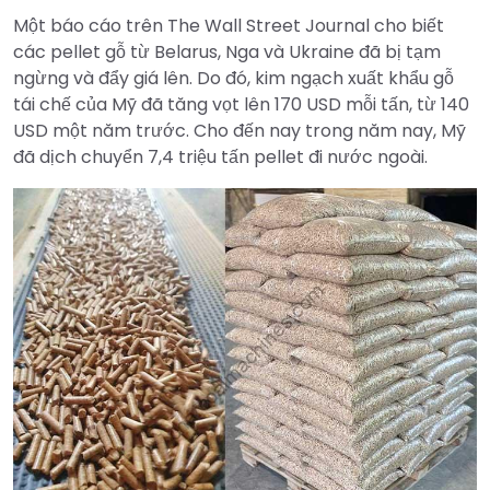
Một báo cáo trên The Wall Street Journal cho biết
các pellet gỗ từ Belarus, Nga và Ukraine đã bị tạm
ngừng và đẩy giá lên. Do đó, kim ngạch xuất khẩu gỗ
tái chế của Mỹ đã tăng vọt lên 170 USD mỗi tấn, từ 140
USD một năm trước. Cho đến nay trong năm nay, Mỹ
đã dịch chuyển 7,4 triệu tấn pellet đi nước ngoài.