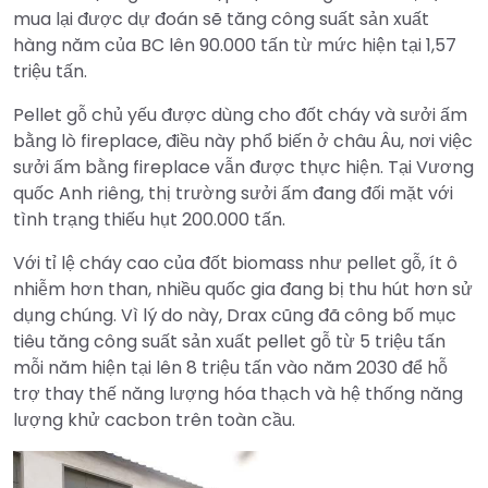
mua lại được dự đoán sẽ tăng công suất sản xuất
hàng năm của BC lên 90.000 tấn từ mức hiện tại 1,57
triệu tấn.
Pellet gỗ chủ yếu được dùng cho đốt cháy và sưởi ấm
bằng lò fireplace, điều này phổ biến ở châu Âu, nơi việc
sưởi ấm bằng fireplace vẫn được thực hiện. Tại Vương
quốc Anh riêng, thị trường sưởi ấm đang đối mặt với
tình trạng thiếu hụt 200.000 tấn.
Với tỉ lệ cháy cao của đốt biomass như pellet gỗ, ít ô
nhiễm hơn than, nhiều quốc gia đang bị thu hút hơn sử
dụng chúng. Vì lý do này, Drax cũng đã công bố mục
tiêu tăng công suất sản xuất pellet gỗ từ 5 triệu tấn
mỗi năm hiện tại lên 8 triệu tấn vào năm 2030 để hỗ
trợ thay thế năng lượng hóa thạch và hệ thống năng
lượng khử cacbon trên toàn cầu.