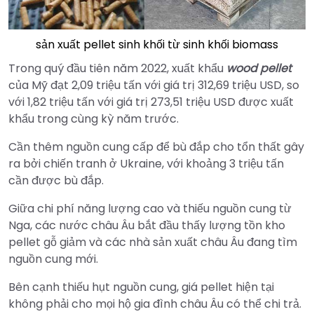
sản xuất pellet sinh khối từ sinh khối biomass
Trong quý đầu tiên năm 2022, xuất khẩu
wood pellet
của Mỹ đạt 2,09 triệu tấn với giá trị 312,69 triệu USD, so
với 1,82 triệu tấn với giá trị 273,51 triệu USD được xuất
khẩu trong cùng kỳ năm trước.
Cần thêm nguồn cung cấp để bù đắp cho tổn thất gây
ra bởi chiến tranh ở Ukraine, với khoảng 3 triệu tấn
cần được bù đắp.
Giữa chi phí năng lượng cao và thiếu nguồn cung từ
Nga, các nước châu Âu bắt đầu thấy lượng tồn kho
pellet gỗ giảm và các nhà sản xuất châu Âu đang tìm
nguồn cung mới.
Bên cạnh thiếu hụt nguồn cung, giá pellet hiện tại
không phải cho mọi hộ gia đình châu Âu có thể chi trả.