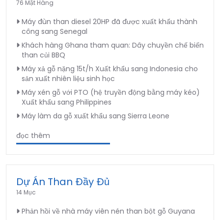
76 Mặt Hàng
Máy đùn than diesel 20HP đã được xuất khẩu thành
công sang Senegal
Khách hàng Ghana tham quan: Dây chuyền chế biến
than củi BBQ
Máy xả gỗ nặng 15t/h Xuất khẩu sang Indonesia cho
sản xuất nhiên liệu sinh học
Máy xén gỗ với PTO (hệ truyền động bằng máy kéo)
Xuất khẩu sang Philippines
Máy làm da gỗ xuất khẩu sang Sierra Leone
đọc thêm
Dự Án Than Đầy Đủ
14 Mục
Phản hồi về nhà máy viên nén than bột gỗ Guyana