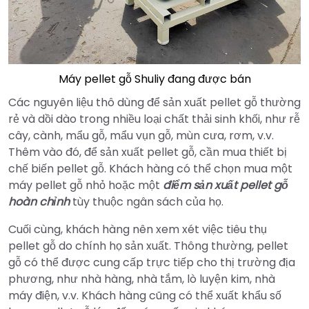
Máy pellet gỗ Shuliy đang được bán
Các nguyên liệu thô dùng để sản xuất pellet gỗ thường
rẻ và dồi dào trong nhiều loại chất thải sinh khối, như rễ
cây, cành, mẩu gỗ, mẩu vụn gỗ, mùn cưa, rơm, v.v.
Thêm vào đó, để sản xuất pellet gỗ, cần mua thiết bị
chế biến pellet gỗ. Khách hàng có thể chọn mua một
máy pellet gỗ nhỏ hoặc một
điểm sản xuất pellet gỗ
hoàn chỉnh
tùy thuộc ngân sách của họ.
Cuối cùng, khách hàng nên xem xét việc tiêu thụ
pellet gỗ do chính họ sản xuất. Thông thường, pellet
gỗ có thể được cung cấp trực tiếp cho thị trường địa
phương, như nhà hàng, nhà tắm, lò luyện kim, nhà
máy điện, v.v. Khách hàng cũng có thể xuất khẩu số