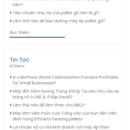
nén?
Tiêu chuẩn chịu tải của pallet gỗ nén là gì?
Làm thế nào để bảo dưỡng máy ép pallet gỗ?
đọc thêm
Tin Tức
62 Items
Is a Biomass Wood Carbonization Furnace Profitable
for Small Businesses?
Máy đốt trầm Hương Trung Đông: Tại sao nhu cầu lại
bùng nổ ở UAE & Ả Rập Saudi?
Làm thế nào để làm than cho BBQ?
Máy làm viên mùn cưa: Cổng vào của bạn đến viên
đinh nóng Efficient heating pellets
Lợi nhuận và cơ hội kinh doanh với máy ép than