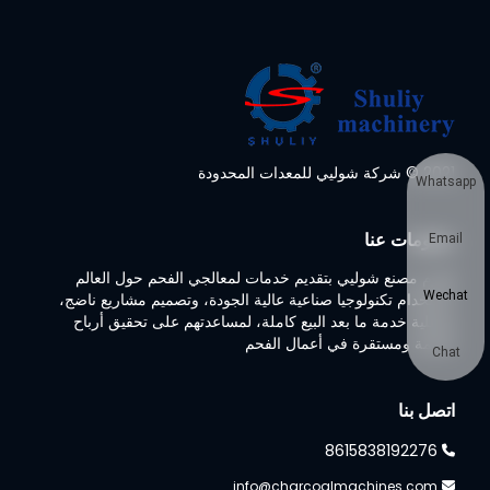
2021 © شركة شوليي للمعدات المحدودة
Whatsapp
معلومات عنا
Email
تلتزم مصنع شوليي بتقديم خدمات لمعالجي الفحم حول العالم
Wechat
باستخدام تكنولوجيا صناعية عالية الجودة، وتصميم مشاريع ناضج،
وعملية خدمة ما بعد البيع كاملة، لمساعدتهم على تحقيق أرباح
ضخمة ومستقرة في أعمال الفحم
Chat
اتصل بنا
8615838192276
info@charcoalmachines.com