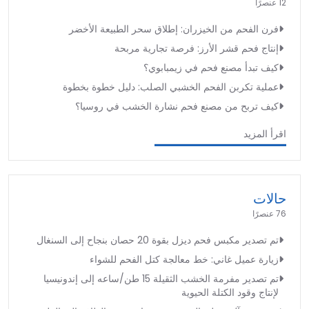
12 عنصرًا
فرن الفحم من الخيزران: إطلاق سحر الطبيعة الأخضر
إنتاج فحم قشر الأرز: فرصة تجارية مربحة
كيف تبدأ مصنع فحم في زيمبابوي؟
عملية تكربن الفحم الخشبي الصلب: دليل خطوة بخطوة
كيف تربح من مصنع فحم نشارة الخشب في روسيا؟
اقرأ المزيد
حالات
76 عنصرًا
تم تصدير مكبس فحم ديزل بقوة 20 حصان بنجاح إلى السنغال
زيارة عميل غاني: خط معالجة كتل الفحم للشواء
تم تصدير مفرمة الخشب الثقيلة 15 طن/ساعه إلى إندونيسيا
لإنتاج وقود الكتلة الحيوية