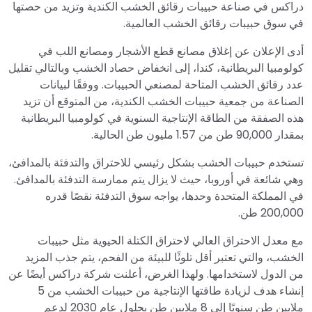
دراكس في صناعة حبيبات رقائق الخشب الكندية وتزيد من حصتها
في سوق حبيبات رقائق الخشب العالمية.
أدى الإعلان عن إغلاق مصانع قطع الأشجار ومصانع اللب في
كولومبيا البريطانية، كندا، إلى انخفاض حصاد الخشب وبالتالي تقليل
عدد رقائق الخشب المتاحة لمصنعي الحبيبات. ووفقًا لبيانات
الصناعة من جمعية حبيبات الخشب الكندية، من المتوقع أن تزيد
هذه الصفقة من الطاقة الإنتاجية السنوية في كولومبيا البريطانية
بمقدار 90,000 طن من 1.57 مليون طن الحالية.
تستخدم حبيبات الخشب بشكل رئيسي للاحتراق والتدفئة بالمدافئ،
وهي شائعة في أوروبا، حيث لا يزال يتم ممارسة التدفئة بالمدافئ.
في المملكة المتحدة وحدها، يواجه سوق التدفئة نقصًا قدره
200,000 طن.
مع معدل الاحتراق العالي لاحتراق الكتلة الحيوية مثل حبيبات
الخشب، والتي تعتبر أقل تلوثًا للبيئة من الفحم، يتم جذب المزيد
من الدول لاستخدامها. ولهذا الغرض، أعلنت شركة دراكس أيضًا عن
إنشاء هدف لزيادة طاقتها الإنتاجية من حبيبات الخشب من 5
ملايين طن سنويًا إلى 8 ملايين طن بحلول عام 2030 لدعم