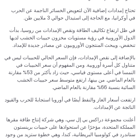
تحتاج إمدادات إضافية الآن لتعويض الخسائر الناجمة عن الحرب
في أوكرانيا، مع الحاجة إلى استبدال حوالي 3 ملايين طن.
في ظل ارتفاع تكاليف الطاقة ونقص الإمدادات من روسيا، بدأت
الدول الأوروبية في رؤية مستويات مخزون حبيبات الخشب لديها
تنخفض، ويبحث المنتجون الأوروبيون عن مصادر جديدة للإمداد.
بالإضافة إلى نقص الإمدادات، فإن السعر الحالي للحبيبات ليس في
متناول كل أسرة أوروبية. ومن المفهوم أن سعر الحبيبات في
النمسا في أعلى مستوى قياسي، حيث زاد بأكثر من 53% مقارنة
بالعام الماضي. من بينها، ارتفع متوسط سعر حبيبات الخشب
السائبة بنسبة 66% مقارنة بالعام الماضي.
ارتفعت أسعار الغاز والنفط أيضًا في أوروبا استجابةً للحرب والقيود
الناتجة عن الإمدادات.
أعلنت مجموعة دراكس بي إل سي، وهي شركة إنتاج طاقة مقرها
المملكة المتحدة، مؤخرًا عن استحواذها على حبيبات برينستون
ستاندرد في كولومبيا البريطانية، كندا، وهي خطوة ستزيد من وجود