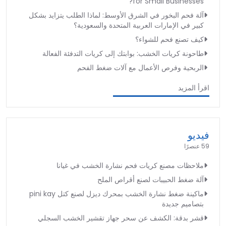
for Small Businesses?
آلة فحم البخور في الشرق الأوسط: لماذا الطلب يتزايد بشكل
كبير في الإمارات العربية المتحدة والسعودية؟
كيف تصنع فحم للشواء؟
طاحونة كريات الخشب: بوابتك إلى كريات التدفئة الفعالة
الربحية وفرص الأعمال مع آلات ضغط الفحم
اقرأ المزيد
فيديو
59 عنصرًا
ملاحظات مصنع كريات فحم نشارة الخشب في غيانا
آلة ضغط الحبيبات لصنع أقراص الملح
ماكينة ضغط نشارة الخشب بمحرك ديزل لصنع كتل pini kay
بتصاميم جديدة
قشر بدقة: الكشف عن سحر جهاز تقشير الخشب السجلي