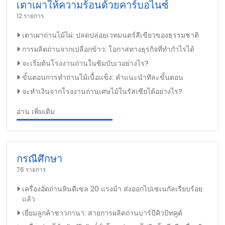
เตาเผาให้ความร้อนด้วยคาร์บอไนซ์
12 รายการ
เตาเผาถ่านไม้ไผ่: ปลดปล่อยเวทมนตร์สีเขียวของธรรมชาติ
การผลิตถ่านจากเปลือกข้าว: โอกาสทางธุรกิจที่ทำกำไรได้
จะเริ่มต้นโรงงานถ่านในซิมบับเวอย่างไร?
ขั้นตอนการทำถ่านไม้เนื้อแข็ง: คำแนะนำทีละขั้นตอน
จะทำเงินจากโรงงานถ่านเศษไม้ในรัสเซียได้อย่างไร?
อ่าน เพิ่มเติม
กรณีศึกษา
76 รายการ
เครื่องอัดถ่านหินดีเซล 20 แรงม้า ส่งออกไปเซเนกัลเรียบร้อย
แล้ว
เยี่ยมลูกค้าชาวกานา: สายการผลิตถ่านบาร์บีคิวบิทคูต์