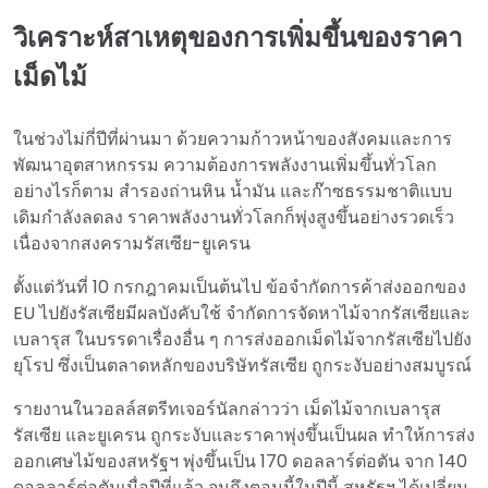
วิเคราะห์สาเหตุของการเพิ่มขึ้นของราคา
เม็ดไม้
ในช่วงไม่กี่ปีที่ผ่านมา ด้วยความก้าวหน้าของสังคมและการ
พัฒนาอุตสาหกรรม ความต้องการพลังงานเพิ่มขึ้นทั่วโลก
อย่างไรก็ตาม สำรองถ่านหิน น้ำมัน และก๊าซธรรมชาติแบบ
เดิมกำลังลดลง ราคาพลังงานทั่วโลกก็พุ่งสูงขึ้นอย่างรวดเร็ว
เนื่องจากสงครามรัสเซีย-ยูเครน
ตั้งแต่วันที่ 10 กรกฎาคมเป็นต้นไป ข้อจำกัดการค้าส่งออกของ
EU ไปยังรัสเซียมีผลบังคับใช้ จำกัดการจัดหาไม้จากรัสเซียและ
เบลารุส ในบรรดาเรื่องอื่น ๆ การส่งออกเม็ดไม้จากรัสเซียไปยัง
ยุโรป ซึ่งเป็นตลาดหลักของบริษัทรัสเซีย ถูกระงับอย่างสมบูรณ์
รายงานในวอลล์สตรีทเจอร์นัลกล่าวว่า เม็ดไม้จากเบลารุส
รัสเซีย และยูเครน ถูกระงับและราคาพุ่งขึ้นเป็นผล ทำให้การส่ง
ออกเศษไม้ของสหรัฐฯ พุ่งขึ้นเป็น 170 ดอลลาร์ต่อตัน จาก 140
ดอลลาร์ต่อตันเมื่อปีที่แล้ว จนถึงตอนนี้ในปีนี้ สหรัฐฯ ได้เปลี่ยน