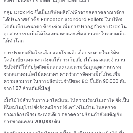
สงครามและข้อจำกัดด้านอุปทานที่ตามมา
กลุ่ม Drax Plc ซึ่งเป็นบริษัทผลิตไฟฟ้าจากสหราชอาณาจักร
ได้ประกาศเข้าซื้อ Princeton Standard Pellets ในบริติช
โคลัมเบีย แคนาดา ซึ่งจะช่วยเพิ่มการปรากฏตัวของ Drax ใน
อุตสาหกรรมเม็ดไม้ในแคนาดาและเพิ่มส่วนแบ่งในตลาดเม็ด
ไม้ทั่วโลก
การประกาศปิดโรงเลื่อยและโรงผลิตเยื่อกระดาษในบริติช
โคลัมเบีย แคนาดา ส่งผลให้การเก็บเกี่ยวไม้ลดลงและจำนวน
ชิปไม้ที่มีให้กับผู้ผลิตเม็ดลดลง และตามข้อมูลอุตสาหกรรม
จากสมาคมเม็ดไม้แคนาดา คาดว่าการจัดหาเม็ดไม้จะเพิ่ม
ความสามารถในการผลิตประจำปีของ BC ขึ้นอีก 90,000 ตัน
จาก 1.57 ล้านตันที่มีอยู่
เม็ดไม้ใช้สำหรับการเผาไหม้และให้ความร้อนในเตาไฟ ซึ่งเป็น
ที่นิยมในยุโรป ซึ่งยังคงมีการใช้เตาไฟในบ้าน ในสหราช
อาณาจักรเพียงประเทศเดียว ตลาดความร้อนกำลังเผชิญกับ
การขาดแคลน 200,000 ตัน