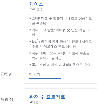
케이스
76개 품목
20HP 디젤 숯 압출기 세네갈로 성공적으
로 수출됨
가나 고객 방문: 바비큐 숯 연탄 가공 라
인
15t/h 중장비 목재 파쇄기, 인도네시아로
수출, 바이오매스 연료 생산용
파워 테이크오프 트랙터와 함께 수출된
목재 파쇄기, 필리핀
목재 스키닝 머신, 시에라리온으로 수출
7351만
더 읽기
완전 숯 프로젝트
 유럽 생
14개 항목