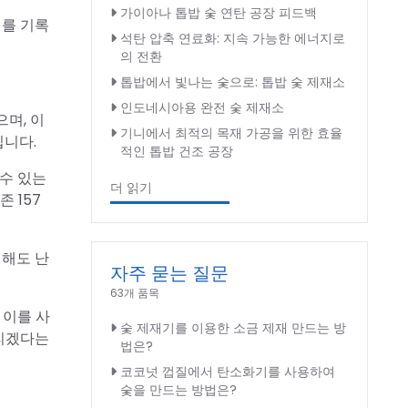
가이아나 톱밥 숯 연탄 공장 피드백
치를 기록
석탄 압축 연료화: 지속 가능한 에너지로
의 전환
톱밥에서 빛나는 숯으로: 톱밥 숯 제재소
인도네시아용 완전 숯 제재소
으며, 이
기니에서 최적의 목재 가공을 위한 효율
입니다.
적인 톱밥 건조 공장
수 있는
더 읽기
 157
 해도 난
자주 묻는 질문
63개 품목
 이를 사
숯 제재기를 이용한 소금 제재 만드는 방
늘리겠다는
법은?
코코넛 껍질에서 탄소화기를 사용하여
숯을 만드는 방법은?