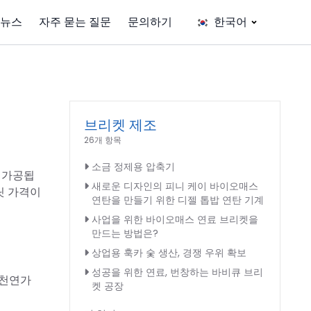
뉴스
자주 묻는 질문
문의하기
한국어
브리켓 제조
26개 항목
소금 정제용 압축기
로 가공됩
새로운 디자인의 피니 케이 바이오매스
릿 가격이
연탄을 만들기 위한 디젤 톱밥 연탄 기계
사업을 위한 바이오매스 연료 브리켓을
만드는 방법은?
상업용 훅카 숯 생산, 경쟁 우위 확보
성공을 위한 연료, 번창하는 바비큐 브리
 천연가
켓 공장