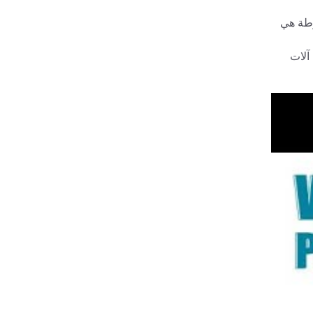
وطة هي
آلات