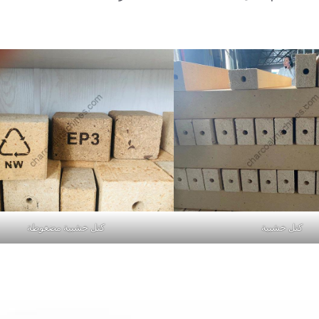
كتل خشبية
كتل خشبية مضغوطة