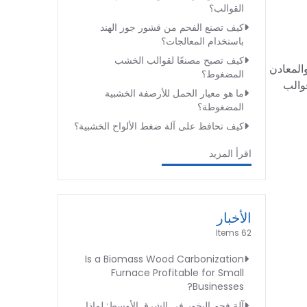
القوالب؟
كيف تصنع الفحم من قشور جوز الهند
باستخدام المعالجات؟
كيف تصبح مصنعًا لقوالب الخشب
المعادن
المضغوط؟
قوالب
ما هو معيار الحمل للأرصفة الخشبية
المضغوطة؟
كيف تحافظ على آلة ضغط الألواح الخشبية؟
اقرأ المزيد
الأخبار
62 Items
Is a Biomass Wood Carbonization
Furnace Profitable for Small
Businesses?
آلة فحم البخور في الشرق الأوسط: لماذا