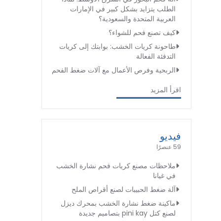
الطلب يتزايد بشكل كبير في الإمارات
العربية المتحدة والسعودية؟
كيف تصنع فحم للشواء؟
طاحونة كريات الخشب: بوابتك إلى كريات
التدفئة الفعالة
الربحية وفرص الأعمال مع آلات ضغط الفحم
اقرأ المزيد
فيديو
59 عنصرًا
ملاحظات مصنع كريات فحم نشارة الخشب
في غيانا
آلة ضغط الحبيبات لصنع أقراص الملح
ماكينة ضغط نشارة الخشب بمحرك ديزل
لصنع كتل pini kay بتصاميم جديدة