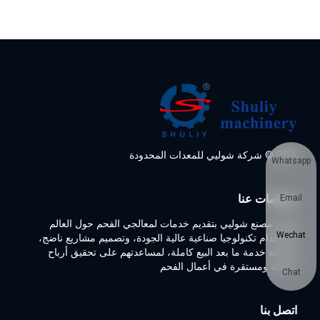
2021 © شركة شوليي للمعدات المحدودة
Whatsapp
معلومات عنا
Email
تلتزم مصنع شوليي بتقديم خدمات لمعالجي الفحم حول العالم
Wechat
باستخدام تكنولوجيا صناعية عالية الجودة، وتصميم مشاريع ناضج،
وعملية خدمة ما بعد البيع كاملة، لمساعدتهم على تحقيق أرباح
ضخمة ومستقرة في أعمال الفحم
Chat
اتصل بنا