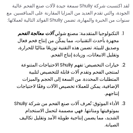
لقد اكتسبت شركة Shuliy سمعة جيدة لآلات صنع الفحم عالية
الجودة، والتي تقدم العديد من المزايا المقارنة على المنافسين. مع
سنوات من الخبرة والمهارة، تضمن Shuliy الفوائد التالية لعملائها:
التكنولوجيا المتقدمة: مصنع شولي
آلات معالجة الفحم
مجهزة بأحدث التقنيات، مما يمكّن من إنتاج فحم فعال
وصديق للبيئة. تضمن هذه التقنية توزيعًا مثاليًا للحرارة،
وتقليل الانبعاثات، وزيادة إنتاج الفحم.
خيارات التخصيص: تفهم Shuliy الاحتياجات المتنوعة
لمنتجي الفحم وتقدم آلات قابلة للتخصيص لتلبية
المتطلبات المحددة. من السعة إلى الحجم والميزات
الإضافية، يمكن للعملاء تخصيص الآلات وفقًا لاحتياجات
إنتاجهم.
الأداء الموثوق: تُعرف آلات صنع الفحم من شركة Shuliy
بموثوقيتها ومتانتها. فهي مصممة لتحمل الاستخدام
الشديد، مما يضمن إنتاجية طويلة الأمد وتقليل تكاليف
الصيانة.