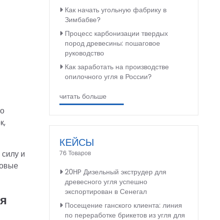
Как начать угольную фабрику в
Зимбабве?
Процесс карбонизации твердых
пород древесины: пошаговое
руководство
Как заработать на производстве
опилочного угля в России?
читать больше
по
к,
КЕЙСЫ
 силу и
76 Товаров
довые
20HP Дизельный экструдер для
древесного угля успешно
экспортирован в Сенегал
ля
Посещение ганского клиента: линия
по переработке брикетов из угля для