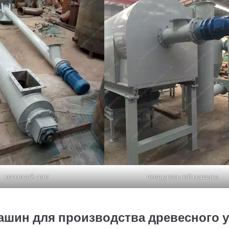
кормовой винт
вход угольной машины
шин для производства древесного у