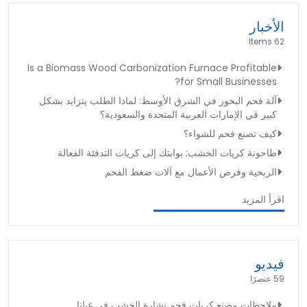
الأخبار
62 Items
Is a Biomass Wood Carbonization Furnace Profitable
for Small Businesses?
آلة فحم البخور في الشرق الأوسط: لماذا الطلب يتزايد بشكل
كبير في الإمارات العربية المتحدة والسعودية؟
كيف تصنع فحم للشواء؟
طاحونة كريات الخشب: بوابتك إلى كريات التدفئة الفعالة
الربحية وفرص الأعمال مع آلات ضغط الفحم
اقرأ المزيد
فيديو
59 عنصرًا
ملاحظات مصنع كريات فحم نشارة الخشب في غيانا