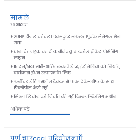
मामले
76 आइटम
20HP डीजल कोयला एक्सट्रूडर सफलतापूर्वक सेनेगल भेजा
गया
घाना के ग्राहक का दौरा: बीबीक्यू चारकोल ब्रीकेट प्रोसेसिंग
लाइन
15 टन/घंटा भारी-शक्ति लकड़ी श्रेडर, इंडोनेशिया को निर्यात,
बायोमास ईंधन उत्पादन के लिए
फर्नीचर श्रेडिंग मशीन ट्रैक्टर से पावर टेके-ऑफ के साथ
फिलीपींस भेजी गई
सिएरा लियोन को निर्यात की गई टिम्बर स्किनिंग मशीन
अधिक पढ़ें
पूर्ण चारcoal परियोजनाएँ