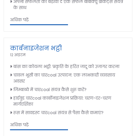
अपनी सफलता को बढ़ावा दें एक सफल बीबीक्यू ब्रीकेट्स संयंत्र
के साथ
अधिक पढ़ें
कार्बनाइजेशन भट्ठी
12 आइटम
बांस का कोयला भट्ठी: प्रकृति के हरित जादू को उजागर करना
चावल भूसी का चारcoal उत्पादन: एक लाभकारी व्यवसाय
अवसर
जिम्बाब्वे में चारcoal संयंत्र कैसे शुरू करें?
हार्डवुड चारcoal कार्बोनाइजेशन प्रक्रिया: चरण-दर-चरण
मार्गदर्शिका
रूस में सावडस्ट चारcoal संयंत्र से पैसा कैसे कमाएं?
अधिक पढ़ें