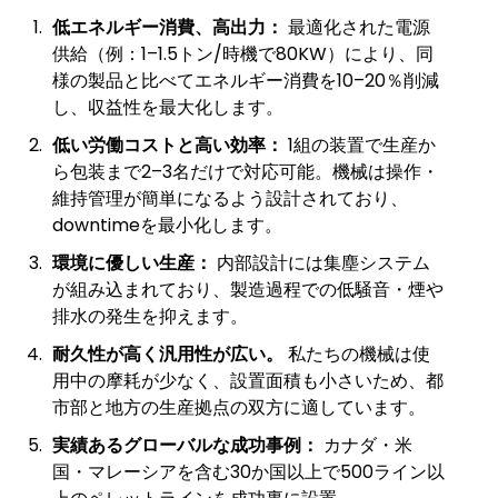
低エネルギー消費、高出力：
最適化された電源
供給（例：1–1.5トン/時機で80KW）により、同
様の製品と比べてエネルギー消費を10–20％削減
し、収益性を最大化します。
低い労働コストと高い効率：
1組の装置で生産か
ら包装まで2–3名だけで対応可能。機械は操作・
維持管理が簡単になるよう設計されており、
downtimeを最小化します。
環境に優しい生産：
内部設計には集塵システム
が組み込まれており、製造過程での低騒音・煙や
排水の発生を抑えます。
耐久性が高く汎用性が広い。
私たちの機械は使
用中の摩耗が少なく、設置面積も小さいため、都
市部と地方の生産拠点の双方に適しています。
実績あるグローバルな成功事例：
カナダ・米
国・マレーシアを含む30か国以上で500ライン以