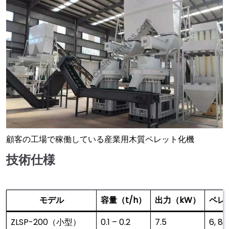
顧客の工場で稼働している産業用木質ペレット化機
技術仕様
モデル
容量（t/h）
出力（kW）
ペレ
ZLSP-200（小型）
0.1 – 0.2
7.5
6, 8, 