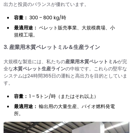
出力と投資のバランスが優れています。
容量：
300 – 800 kg/時
最適用途：
ペレット販売事業、大規模農場、小
規模工場。
3. 産業用木質ペレットミル＆生産ライン
大規模な製造には、私たちの
産業用木質ペレットミル
が完
全な
木質ペレット生産ライン
の中核です。これらの堅牢な
システムは24時間365日の運転と高出力を目的としていま
す。
容量：
1 – 5トン/時（またはそれ以上）
最適用途：
輸出用の大量生産、バイオ燃料発電
所。