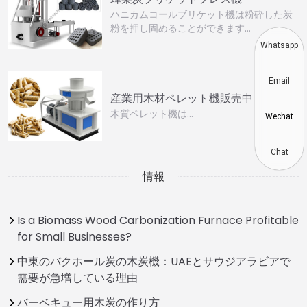
ハニカムコールブリケット機は粉砕した炭
粉を押し固めることができます…
Whatsapp
Email
産業用木材ペレット機販売中
木質ペレット機は…
Wechat
Chat
情報
Is a Biomass Wood Carbonization Furnace Profitable
for Small Businesses?
中東のバクホール炭の木炭機：UAEとサウジアラビアで
需要が急増している理由
バーベキュー用木炭の作り方