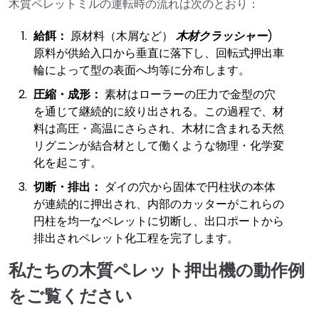
木質ペレットミルの運転時の流れは次のとおり：
給餌：
原材料（木屑など）
木材クラッシャー
)
原料が供給入口から垂直に落下し、回転式押出車
輪によって型の表面へ均等に分布します。
圧縮・成形：
素材はローラーの圧力で金型の穴
を通じて継続的に絞り出される。この過程で、材
料は高圧・高温にさらされ、木材に含まれる天然
リグニンが結合材として働くような物理・化学変
化を起こす。
切断・排出：
ダイの穴から固体で円柱状の本体
が連続的に押出され、内部のカッターがこれらの
円柱を均一なペレットに切断し、出口ポートから
排出されペレット化工程を完了します。
私たちの木質ペレット押出機の動作例
をご覧ください