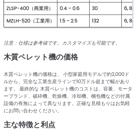
ZLSP-400（商業用）
0.4 – 0.6
30
6, 8, 
MZLH-520（工業用）
1.5 – 2.5
132
6, 8, 
注意：仕様は参考値です。カスタマイズも可能です。
木質ペレット機の価格
木質ペレット機の価格は、 小型家庭用モデルで約2,000ド
ルから、完全な工業生産ラインで10万ドル超まで幅があり
ます。 最終的な 木質ペレット機のコストは、容量、モータ
ーブランド、破砕機、乾燥機、冷却機、梱包機などの付属
設備の有無によって異なります。正確な見積もりはお気軽
にお問い合わせください。
主な特徴と利点