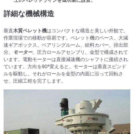
上のペレットラインを成功裏に設置。
詳細な機械構造
垂直
木質ペレット機
はコンパクトな構造と美しい外観で、
作業現場での移動が容易です。ペレット機のベース、大減
速ギアボックス、ベアリングルーム、給料カバー、排出部
分、
モーター
、圧力ロールアセンブリ、金型で構成されて
います。電動モーターは直接減速機のシャフトに接続され
ています。方向を90°変えると、モーターは垂直スピンド
ルを駆動し、それがロールを金型の内面に沿って回転さ
せ、圧縮工程を完了します。