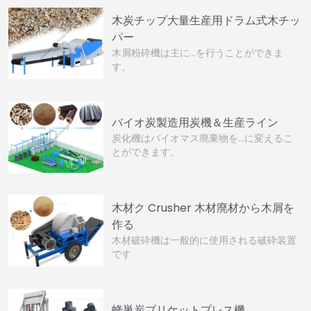
木炭チップ大量生産用ドラム式木チッ
パー
木屑粉砕機は主に…を行うことができま
す。
バイオ炭製造用炭機＆生産ライン
炭化機はバイオマス廃棄物を…に変えるこ
とができます。
木材ク Crusher 木材廃材から木屑を
作る
木材破砕機は一般的に使用される破砕装置
です
蜂巣炭ブリケットプレス機