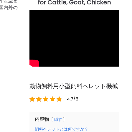
イ金型を
国内外の
動物飼料用小型飼料ペレット機械
4.7/5
内容物
隠す
飼料ペレットとは何ですか？