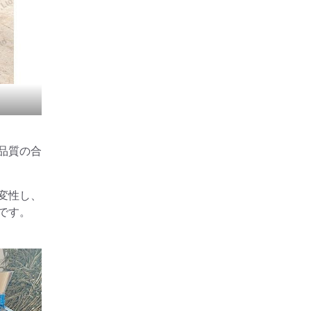
品質の合
変性し、
です。