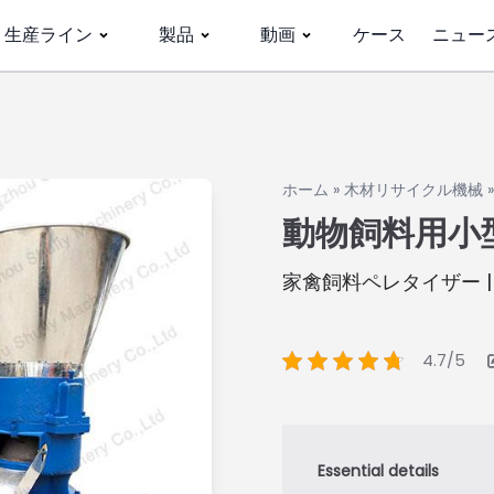
生産ライン
製品
動画
ケース
ニュー
ホーム
»
木材リサイクル機械
動物飼料用小
家禽飼料ペレタイザー 
4.7/5