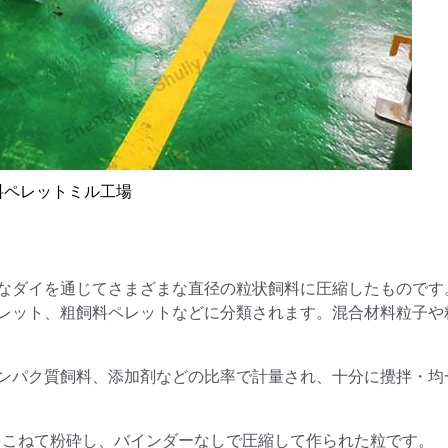
料ペレットミル工場
なダイを通じてさまざまな直径の粒状飼料に圧縮したものです
レット、粗飼料ペレットなどに分類されます。混合材料粒子や
ンパク質飼料、添加剤などの比率で計量され、十分に攪拌・均
飼料をこねて粉砕し、バインダーなしで圧縮して作られた粒です。