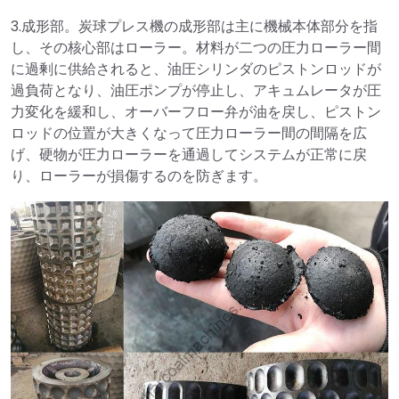
3.成形部。炭球プレス機の成形部は主に機械本体部分を指
し、その核心部はローラー。材料が二つの圧力ローラー間
に過剰に供給されると、油圧シリンダのピストンロッドが
過負荷となり、油圧ポンプが停止し、アキュムレータが圧
力変化を緩和し、オーバーフロー弁が油を戻し、ピストン
ロッドの位置が大きくなって圧力ローラー間の間隔を広
げ、硬物が圧力ローラーを通過してシステムが正常に戻
り、ローラーが損傷するのを防ぎます。