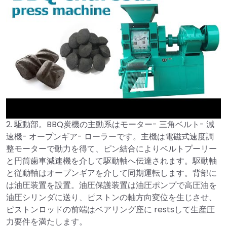
2. 駆動部。BBQ炭機の主動系はモーター- 三角ベルト- 減
►
速機- オープンギア- ローラーです。主機は電磁式速度調
整モーターで動力を得て、ピン結合によりベルトプーリー
と円筒歯車減速機を介して駆動軸へ伝達されます。駆動軸
と従動軸はオープンギアを介して同期運転します。背部に
は油圧装置を設置。油圧保護装置は油圧ポンプで高圧油を
油圧シリンダに送り、ピストンの軸方向変位を生じさせ、
ピストンロッドの前端はベアリング座に restsして生産圧
力要件を満たします。