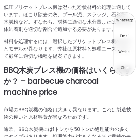
低圧ブリケットプレス機は湿った粉状材料の処理に適して
います。ほこり除去の灰、プール泥、スラッジ、石炭粉、
Whatsapp
木炭粉など。すなわち、材料に適切な水分量または他の液
体結着剤を適切な割合で追加する必要があります。
Email
材料を処理するには、選択したブリケットプレス機の圧力
とモデルが異なります。弊社は原材料と処理ニーズに応じ
Wechat
て顧客に適切な機種を提案できます。
BBQ木炭プレス機の価格はいくらです
Chat
か？ – barbecue charcoal
machine price
市場のBBQ炭機の価格は大きく異なります。これは製造技
術の違いと原材料費が異なるためです。
通常、BBQ木炭機には1トンから50トンの処理能力の多く
のタイプがあります。処理能力が大きくなるほど機械のモ