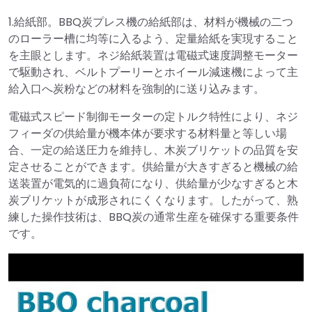
1.給紙部。BBQ炭プレス機の給紙部は、材料が機械の二つ
のローラー槽に均等に入るよう、定量給紙を実現すること
を主眼とします。ネジ給紙装置は電磁式速度調整モーター
で駆動され、ベルトプーリーとホイール減速機によって主
給入口へ炭粉などの材料を強制的に送り込みます。
電磁式スピード制御モーターの定トルク特性により、ネジ
フィーダの供給量が機本体が要求する材料量と等しい場
合、一定の給送圧力を維持し、木炭ブリケットの品質を安
定させることができます。供給量が大きすぎると機械の給
送装置が電気的に過負荷になり、供給量が少なすぎると木
炭ブリケットが成形されにくくなります。したがって、熟
練した操作技術は、BBQ炭の通常生産を確保する重要条件
です。