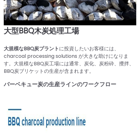
大型BBQ木炭処理工場
►
大規模なBBQ炭プラント
に投資したいお客様には、
charcoal processing solutions が大きな助けになりま
す。大規模なBBQ炭工場には通常、炭化、炭粉砕、攪拌、
BBQ炭ブリケットの生産が含まれます。
バーベキュー炭の生産ラインのワークフロー