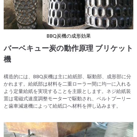
BBQ炭機の成形効果
バーベキュー炭の動作原理
ブリケット
機
構造的には、BBQ炭機は主に給紙部、駆動部、成形部に分
かれます。給紙部は材料を二重ローラー間に均一に入れる
よう定量給紙を実現することを主眼とします。ネジ給紙装
置は電磁式速度調整モーターで駆動され、ベルトプーリー
と歯車減速機によって給紙口へ材料を押し込みます。