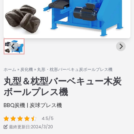
ホーム
»
炭化機
»
丸形・枕形バーベキュ炭ボールプレス機
丸型＆枕型バーベキュー木炭
ボールプレス機
BBQ炭機 | 炭球プレス機
4.5/5
最終更新日:2024/3/20