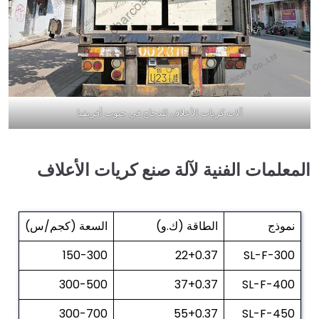
آلات كريات الأعلاف للدجاج في جنوب أفريقيا
المعلمات الفنية لآلة صنع كريات الأعلاف
نموذج
الطاقة (ك.و)
السعة (كجم/س)
150-300
22+0.37
SL-F-300
300-500
37+0.37
SL-F-400
300-700
55+0.37
SL-F-450