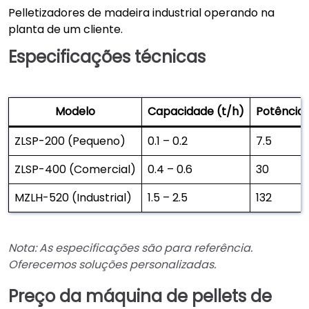
Pelletizadores de madeira industrial operando na
planta de um cliente.
Especificações técnicas
Modelo
Capacidade (t/h)
Potência
ZLSP-200 (Pequeno)
0.1 – 0.2
7.5
ZLSP-400 (Comercial)
0.4 – 0.6
30
MZLH-520 (Industrial)
1.5 – 2.5
132
Nota: As especificações são para referência.
Oferecemos soluções personalizadas.
Preço da máquina de pellets de