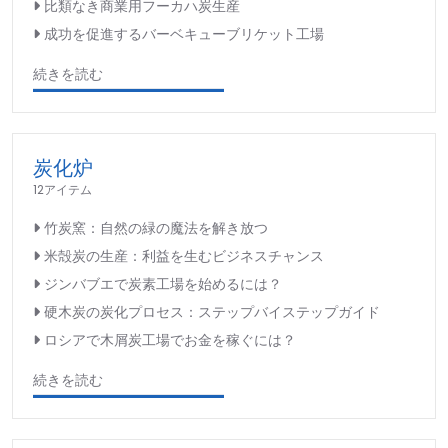
比類なき商業用フーカハ炭生産
成功を促進するバーベキューブリケット工場
続きを読む
炭化炉
12アイテム
竹炭窯：自然の緑の魔法を解き放つ
米殻炭の生産：利益を生むビジネスチャンス
ジンバブエで炭素工場を始めるには？
硬木炭の炭化プロセス：ステップバイステップガイド
ロシアで木屑炭工場でお金を稼ぐには？
続きを読む