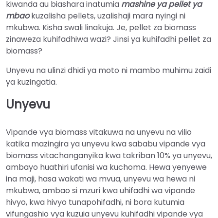
kiwanda au biashara inatumia
mashine ya pellet ya
mbao
kuzalisha pellets, uzalishaji mara nyingi ni
mkubwa. Kisha swali linakuja. Je, pellet za biomass
zinaweza kuhifadhiwa wazi? Jinsi ya kuhifadhi pellet za
biomass?
Unyevu na ulinzi dhidi ya moto ni mambo muhimu zaidi
ya kuzingatia.
Unyevu
Vipande vya biomass vitakuwa na unyevu na vilio
katika mazingira ya unyevu kwa sababu vipande vya
biomass vitachanganyika kwa takriban 10% ya unyevu,
ambayo huathiri ufanisi wa kuchoma. Hewa yenyewe
ina maji, hasa wakati wa mvua, unyevu wa hewa ni
mkubwa, ambao si mzuri kwa uhifadhi wa vipande
hivyo, kwa hivyo tunapohifadhi, ni bora kutumia
vifungashio vya kuzuia unyevu kuhifadhi vipande vya