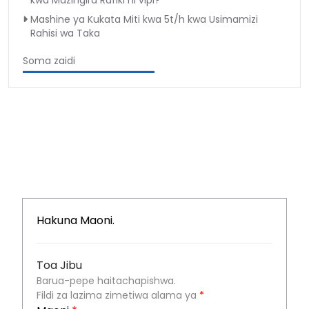
kwa Mazingira Rafiki ni vipi?
Mashine ya Kukata Miti kwa 5t/h kwa Usimamizi
Rahisi wa Taka
Soma zaidi
Hakuna Maoni.
Toa Jibu
Barua-pepe haitachapishwa.
Fildi za lazima zimetiwa alama ya
*