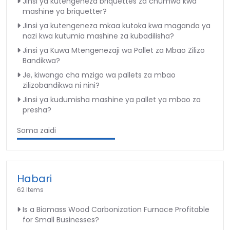
Jinsi ya kutengeneza briquettes za chumwa kwa
mashine ya briquetter?
Jinsi ya kutengeneza mkaa kutoka kwa maganda ya
nazi kwa kutumia mashine za kubadilisha?
Jinsi ya Kuwa Mtengenezaji wa Pallet za Mbao Zilizo
Bandikwa?
Je, kiwango cha mzigo wa pallets za mbao
zilizobandikwa ni nini?
Jinsi ya kudumisha mashine ya pallet ya mbao za
presha?
Soma zaidi
Habari
62 Items
Is a Biomass Wood Carbonization Furnace Profitable
for Small Businesses?