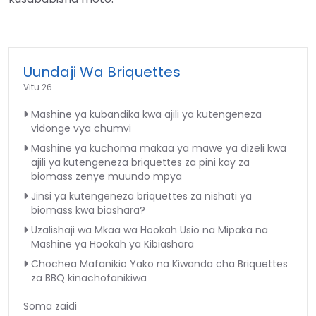
Uundaji Wa Briquettes
Vitu 26
Mashine ya kubandika kwa ajili ya kutengeneza
vidonge vya chumvi
Mashine ya kuchoma makaa ya mawe ya dizeli kwa
ajili ya kutengeneza briquettes za pini kay za
biomass zenye muundo mpya
Jinsi ya kutengeneza briquettes za nishati ya
biomass kwa biashara?
Uzalishaji wa Mkaa wa Hookah Usio na Mipaka na
Mashine ya Hookah ya Kibiashara
Chochea Mafanikio Yako na Kiwanda cha Briquettes
za BBQ kinachofanikiwa
Soma zaidi