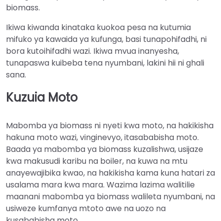
biomass.
Ikiwa kiwanda kinataka kuokoa pesa na kutumia
mifuko ya kawaida ya kufunga, basi tunapohifadhi, ni
bora kutoihifadhi wazi. Ikiwa mvua inanyesha,
tunapaswa kuibeba tena nyumbani, lakini hii ni ghali
sana.
Kuzuia Moto
Mabomba ya biomass ni nyeti kwa moto, na hakikisha
hakuna moto wazi, vinginevyo, itasababisha moto.
Baada ya mabomba ya biomass kuzalishwa, usijaze
kwa makusudi karibu na boiler, na kuwa na mtu
anayewajibika kwao, na hakikisha kama kuna hatari za
usalama mara kwa mara. Wazima lazima walitilie
maanani mabomba ya biomass walileta nyumbani, na
usiweze kumfanya mtoto awe na uozo na
kusababisha moto.