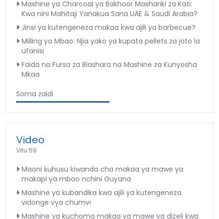
Mashine ya Charcoal ya Bakhoor Mashariki za Kati:
Kwa nini Mahitaji Yanakua Sana UAE & Saudi Arabia?
Jinsi ya kutengeneza makaa kwa ajili ya barbecue?
Milling ya Mbao: Njia yako ya kupata pellets za joto la
ufanisi
Faida na Fursa za Biashara na Mashine za Kunyosha
Mkaa
Soma zaidi
Video
Vitu 59
Maoni kuhusu kiwanda cha makaa ya mawe ya
makapi ya mbao nchini Guyana
Mashine ya kubandika kwa ajili ya kutengeneza
vidonge vya chumvi
Mashine ya kuchoma makaa ya mawe ya dizeli kwa