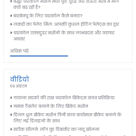
बख़ूर चारकोल मशीन मध्य पूर्व: यूएई और सऊदी अरब में मांग
क्यों बढ़ रही है?
बारबेक्यू के लिए चारकोल कैसे बनाएं?
लकड़ी का पेलेट मिल: आपकी कुशल हीटिंग पेलेट्स का द्वार
चारकोल एक्सट्रूडर मशीनों के साथ लाभप्रदता और व्यापार
अवसर
अधिक पढ़ें
वीडियो
59 आइटम
गायाना सड़कों की राख चारकोल ब्रिकेट्स संयंत्र प्रतिक्रिया
नमक टैबलेट बनाने के लिए ब्रिकेट मशीन
डिज़ल धूल ब्रीकेट मशीन पिनी काय बायोमास ब्रीकेट बनाने के
लिए नई डिज़ाइनों के साथ
सटीक छीलने: लॉग वुड डिबार्कर का जादू खोलना