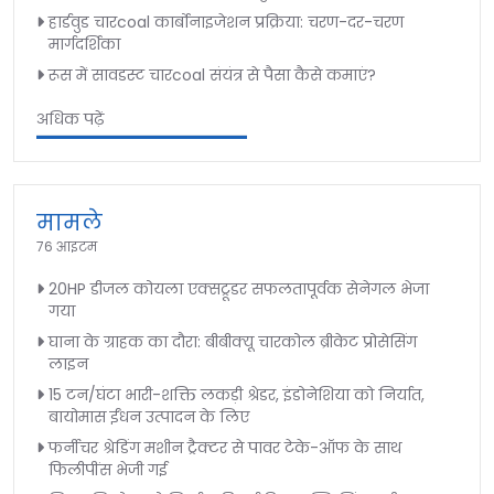
हार्डवुड चारcoal कार्बोनाइजेशन प्रक्रिया: चरण-दर-चरण
मार्गदर्शिका
रूस में सावडस्ट चारcoal संयंत्र से पैसा कैसे कमाएं?
अधिक पढ़ें
मामले
76 आइटम
20HP डीजल कोयला एक्सट्रूडर सफलतापूर्वक सेनेगल भेजा
गया
घाना के ग्राहक का दौरा: बीबीक्यू चारकोल ब्रीकेट प्रोसेसिंग
लाइन
15 टन/घंटा भारी-शक्ति लकड़ी श्रेडर, इंडोनेशिया को निर्यात,
बायोमास ईंधन उत्पादन के लिए
फर्नीचर श्रेडिंग मशीन ट्रैक्टर से पावर टेके-ऑफ के साथ
फिलीपींस भेजी गई