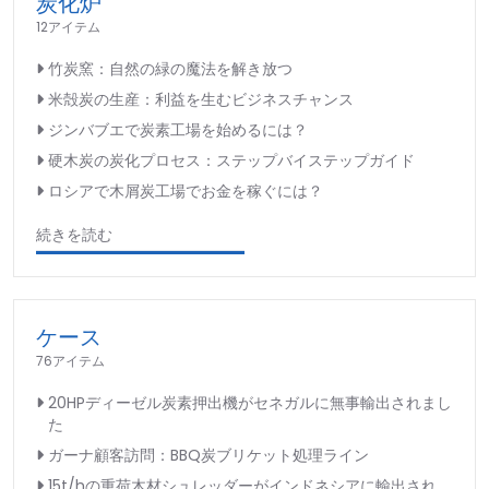
炭化炉
12アイテム
竹炭窯：自然の緑の魔法を解き放つ
米殻炭の生産：利益を生むビジネスチャンス
ジンバブエで炭素工場を始めるには？
硬木炭の炭化プロセス：ステップバイステップガイド
ロシアで木屑炭工場でお金を稼ぐには？
続きを読む
ケース
76アイテム
20HPディーゼル炭素押出機がセネガルに無事輸出されまし
た
ガーナ顧客訪問：BBQ炭ブリケット処理ライン
15t/hの重荷木材シュレッダーがインドネシアに輸出され、