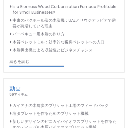
Is a Biomass Wood Carbonization Furnace Profitable
for Small Businesses?
中東のバクホール炭の木炭機：UAEとサウジアラビアで需
要が急増している理由
バーベキュー用木炭の作り方
木質ペレットミル：効率的な暖房ペレットへの入口
木炭押出機による収益性とビジネスチャンス
続きを読む
動画
59アイテム
ガイアナの木屑炭のブリケット工場のフィードバック
塩タブレットを作るためのブリケット機械
新しいデザインのピニカイバイオマスブリケットを作るた
めのディーゼル木屑バイオマスブリケット機械