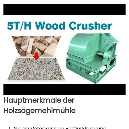
►
Hauptmerkmale der
►
Holzsägemehlmühle
Nur ein Motor kann die Holzzerkleinerung