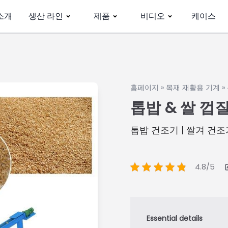
소개
생산 라인
제품
비디오
케이스
홈페이지 » 목재 재활용 기계 
톱밥 & 쌀 껍
톱밥 건조기 | 쌀겨 건조
4.8/5