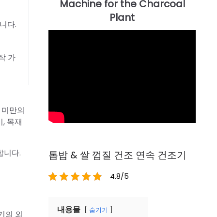
니다.
작 가
% 미만의
, 목재
합니다.
톱밥 & 쌀 껍질 건조 연속 건조기
4.8/5
내용물
숨기기
기의 외