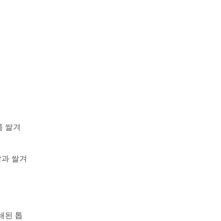
름 쌀겨
밥과 쌀겨
쇄된 톱