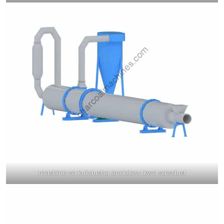
mashine ya kukausha endelevu kwa sawdust