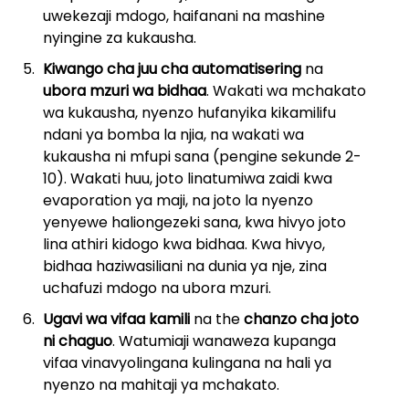
uwekezaji mdogo, haifanani na mashine
nyingine za kukausha.
Kiwango cha juu cha automatisering
na
ubora mzuri wa bidhaa
. Wakati wa mchakato
wa kukausha, nyenzo hufanyika kikamilifu
ndani ya bomba la njia, na wakati wa
kukausha ni mfupi sana (pengine sekunde 2-
10). Wakati huu, joto linatumiwa zaidi kwa
evaporation ya maji, na joto la nyenzo
yenyewe haliongezeki sana, kwa hivyo joto
lina athiri kidogo kwa bidhaa. Kwa hivyo,
bidhaa haziwasiliani na dunia ya nje, zina
uchafuzi mdogo na ubora mzuri.
Ugavi wa vifaa kamili
na the
chanzo cha joto
ni chaguo
. Watumiaji wanaweza kupanga
vifaa vinavyolingana kulingana na hali ya
nyenzo na mahitaji ya mchakato.