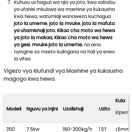
Kuhusu uchaguzi wa njia ya joto, kwa sababu
ya ufanisi mkubwa wa mashine ya kukausha
kwa hewa, watumiaji wanaweza kuchagua
joto la umeme
,
joto la mvuke
,
joto la mafuta
ya uhamishaji joto
,
Kikao cha moto wa hewa
ya joto la makaa
,
Kikao cha moto wa hewa
ya gesi
,
mvuke joto la umeme
, na aina
nyingine za mseto kulingana na hali ya eneo
la vifaa.
Vigezo vya kiufundi vya
Mashine ya kukausha
magogo kwa hewa
Kula
Modeli
Nguvu ya injini
Uzalishaji
Uzito
kipeny
350
7.5kw
180-300kg/h
1.5T
≤5mm