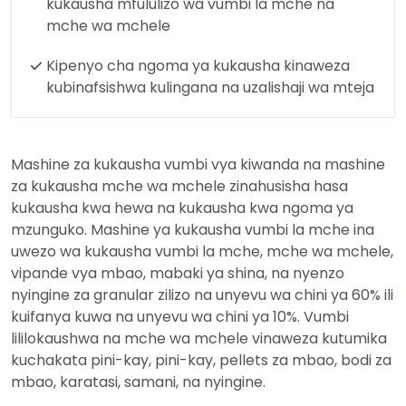
kukausha mfululizo wa vumbi la mche na
mche wa mchele
Kipenyo cha ngoma ya kukausha kinaweza
kubinafsishwa kulingana na uzalishaji wa mteja
Mashine za kukausha vumbi vya kiwanda na mashine
za kukausha mche wa mchele zinahusisha hasa
kukausha kwa hewa na kukausha kwa ngoma ya
mzunguko. Mashine ya kukausha vumbi la mche ina
uwezo wa kukausha vumbi la mche, mche wa mchele,
vipande vya mbao, mabaki ya shina, na nyenzo
nyingine za granular zilizo na unyevu wa chini ya 60% ili
kuifanya kuwa na unyevu wa chini ya 10%. Vumbi
lililokaushwa na mche wa mchele vinaweza kutumika
kuchakata pini-kay, pini-kay, pellets za mbao, bodi za
mbao, karatasi, samani, na nyingine.