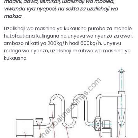
madini, dawa, kemikali, uzalishaji wa mbolea,
viwanda vya nyepesi, na
sekta za uzalishaji wa
makaa
.
Uzalishaji wa mashine ya kukausha pumba za mchele
hutofautiana kulingana na unyevu wa nyenzo za awali,
ambazo ni kati ya 200kg/h hadi 600kg/h. Unyevu
mdogo wa nyenzo, uzalishaji mkubwa wa mashine ya
kukausha.