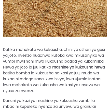
Katika mchakato wa kukausha, chini ya athari ya gesi
ya joto, nyenzo huachwa kutoka kwa mkusanyiko wa
vumbi mwishoni mwa kukausha baada ya kukamilika.
Hewa ya joto la juu katika
mashine ya kukausha hewa
katika bomba la kukausha na kasi ya juu, muda wa
kukaa ni mdogo sana, kwa hivyo, kwa ujumla inafaa
kwa mchakato wa kukausha wa kasi ya unyevu wa
nyuso za nyenzo.
Kanuni ya kazi ya mashine ya kukausha vumbi la
mbao ni kupeleka nyenzo za unyevu wa granular