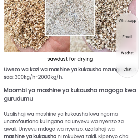
Whatsapp
Email
Wechat
sawdust for drying
Uwezo wa kazi wa mashine ya kukausha mzunguko wa
Chat
saa
:
300kg/h-2000kg/h.
Maombi ya mashine ya kukausha magogo kwa
gurudumu
Uzalishaji wa mashine ya kukausha kwa ngoma
unatofautiana kulingana na unyevu wa nyenzo za
awali. Unyevu mdogo wa nyenzo, uzalishaji wa
mashine ya kukausha
ni mkubwa zaidi. Kipenyo cha