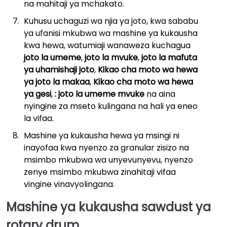
na mahitaji ya mchakato.
Kuhusu uchaguzi wa njia ya joto, kwa sababu
ya ufanisi mkubwa wa mashine ya kukausha
kwa hewa, watumiaji wanaweza kuchagua
joto la umeme
,
joto la mvuke
,
joto la mafuta
ya uhamishaji joto
,
Kikao cha moto wa hewa
ya joto la makaa
,
Kikao cha moto wa hewa
ya gesi
,
: joto la umeme mvuke
na aina
nyingine za mseto kulingana na hali ya eneo
la vifaa.
Mashine ya kukausha hewa ya msingi ni
inayofaa kwa nyenzo za granular zisizo na
msimbo mkubwa wa unyevunyevu, nyenzo
zenye msimbo mkubwa zinahitaji vifaa
vingine vinavyolingana.
Mashine ya kukausha sawdust ya
rotary drum