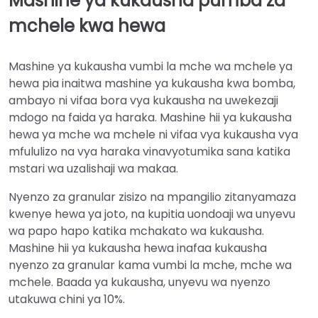
Mashine ya kukausha pumba za
mchele kwa hewa
Mashine ya kukausha vumbi la mche wa mchele ya
hewa pia inaitwa mashine ya kukausha kwa bomba,
ambayo ni vifaa bora vya kukausha na uwekezaji
mdogo na faida ya haraka. Mashine hii ya kukausha
hewa ya mche wa mchele ni vifaa vya kukausha vya
mfululizo na vya haraka vinavyotumika sana katika
mstari wa uzalishaji wa makaa.
Nyenzo za granular zisizo na mpangilio zitanyamaza
kwenye hewa ya joto, na kupitia uondoaji wa unyevu
wa papo hapo katika mchakato wa kukausha.
Mashine hii ya kukausha hewa inafaa kukausha
nyenzo za granular kama vumbi la mche, mche wa
mchele. Baada ya kukausha, unyevu wa nyenzo
utakuwa chini ya 10%.