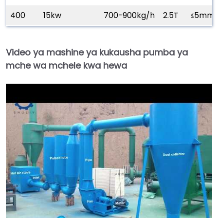
400
15kw
700-900kg/h
2.5T
≤5mm
Video ya mashine ya kukausha pumba ya
mche wa mchele kwa hewa