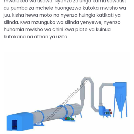
mwelekeo wa usawa. Nyenzo za unga kama sawdust
au pumba za mchele huongezwa kutoka mwisho wa
juu, kisha hewa moto na nyenzo huingia katikati ya
silinda. Kwa mzunguko wa silinda yenyewe, nyenzo
huhamia mwisho wa chini kwa plate ya kuinua
kutokana na athari ya uzito.