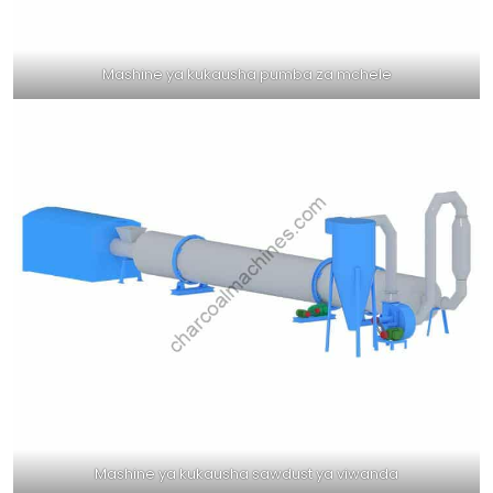
Mashine ya kukausha pumba za mchele
Mashine ya kukausha sawdust ya viwanda