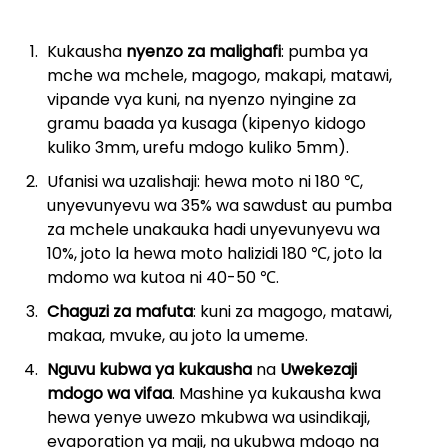
Kukausha
nyenzo za malighafi
: pumba ya
mche wa mchele, magogo, makapi, matawi,
vipande vya kuni, na nyenzo nyingine za
gramu baada ya kusaga (kipenyo kidogo
kuliko 3mm, urefu mdogo kuliko 5mm).
Ufanisi wa uzalishaji: hewa moto ni 180 ℃,
unyevunyevu wa 35% wa sawdust au pumba
za mchele unakauka hadi unyevunyevu wa
10%, joto la hewa moto halizidi 180 ℃, joto la
mdomo wa kutoa ni 40-50 ℃.
Chaguzi za mafuta
: kuni za magogo, matawi,
makaa, mvuke, au joto la umeme.
Nguvu kubwa ya kukausha
na
Uwekezaji
mdogo wa vifaa
. Mashine ya kukausha kwa
hewa yenye uwezo mkubwa wa usindikaji,
evaporation ya maji, na ukubwa mdogo na