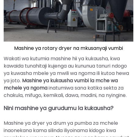
Mashine ya rotary dryer na mkusanyaji vumbi
Wakati wa kutumia mashine hii ya kukausha, kwa
kawaida tunahitaji kujenga au kununua tanuri ndogo
ya kuwasha mbele ya mwili wa ngoma ili kutoa hewa
ya joto.
Mashine ya kukausha vumbi la mche wa
mchele ya ngoma
inatumiwa sana katika sekta za
chakula, mifugo, kemikali, dawa, madini, na nyingine.
Nini mashine ya gurudumu la kukausha?
Mashine ya dryer ya drum ya pumba za mchele
inaonekana kama silinda iliyoinama kidogo kwa