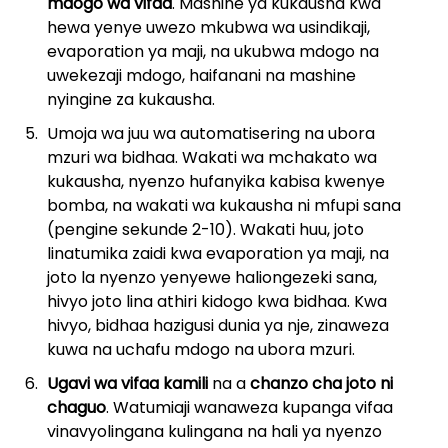
mdogo wa vifaa
. Mashine ya kukausha kwa
hewa yenye uwezo mkubwa wa usindikaji,
evaporation ya maji, na ukubwa mdogo na
uwekezaji mdogo, haifanani na mashine
nyingine za kukausha.
Umoja wa juu wa automatisering na ubora
mzuri wa bidhaa. Wakati wa mchakato wa
kukausha, nyenzo hufanyika kabisa kwenye
bomba, na wakati wa kukausha ni mfupi sana
(pengine sekunde 2-10). Wakati huu, joto
linatumika zaidi kwa evaporation ya maji, na
joto la nyenzo yenyewe haliongezeki sana,
hivyo joto lina athiri kidogo kwa bidhaa. Kwa
hivyo, bidhaa hazigusi dunia ya nje, zinaweza
kuwa na uchafu mdogo na ubora mzuri.
Ugavi wa vifaa kamili
na a
chanzo cha joto ni
chaguo
. Watumiaji wanaweza kupanga vifaa
vinavyolingana kulingana na hali ya nyenzo