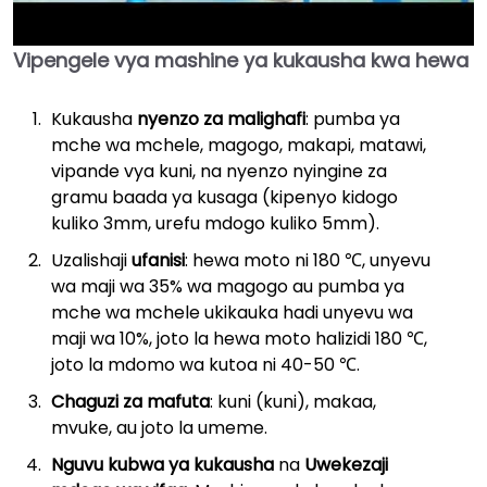
Vipengele vya mashine ya kukausha kwa hewa
►
Kukausha
nyenzo za malighafi
: pumba ya
mche wa mchele, magogo, makapi, matawi,
vipande vya kuni, na nyenzo nyingine za
gramu baada ya kusaga (kipenyo kidogo
kuliko 3mm, urefu mdogo kuliko 5mm).
Uzalishaji
ufanisi
: hewa moto ni 180 ℃, unyevu
wa maji wa 35% wa magogo au pumba ya
mche wa mchele ukikauka hadi unyevu wa
maji wa 10%, joto la hewa moto halizidi 180 ℃,
joto la mdomo wa kutoa ni 40-50 ℃.
Chaguzi za mafuta
: kuni (kuni), makaa,
mvuke, au joto la umeme.
Nguvu kubwa ya kukausha
na
Uwekezaji