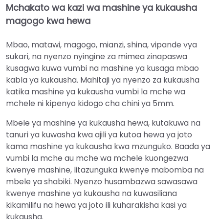
Mchakato wa kazi wa mashine ya kukausha
magogo kwa hewa
Mbao, matawi, magogo, mianzi, shina, vipande vya
sukari, na nyenzo nyingine za mimea zinapaswa
kusagwa kuwa vumbi na mashine ya kusaga mbao
kabla ya kukausha. Mahitaji ya nyenzo za kukausha
katika mashine ya kukausha vumbi la mche wa
mchele ni kipenyo kidogo cha chini ya 5mm.
Mbele ya mashine ya kukausha hewa, kutakuwa na
tanuri ya kuwasha kwa ajili ya kutoa hewa ya joto
kama mashine ya kukausha kwa mzunguko. Baada ya
vumbi la mche au mche wa mchele kuongezwa
kwenye mashine, litazunguka kwenye mabomba na
mbele ya shabiki. Nyenzo husambazwa sawasawa
kwenye mashine ya kukausha na kuwasiliana
kikamilifu na hewa ya joto ili kuharakisha kasi ya
kukausha.