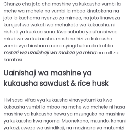
Chanzo cha joto cha mashine ya kukausha vumbi la
mche wa mchele na vumbi la mbao kinatokana na
joto la kuchoma nyenzo za mimea, na joto linaweza
kurejeshwa wakati wa mchakato wa kukausha, ni
nishati ya kuokoa sana. Kwa sababu ya ufanisi wao
mkubwa wa kukausha, mashine hizi za kukausha
vumbi vya biashara mara nyingi hutumika katika
mstari wa uzalishaji wa makaa ya mkaa
na mill za
karatasi.
Uainishaji wa mashine ya
kukausha sawdust & rice husk
Hivi sasa, vifaa vya kukausha vinavyotumika kwa
kukausha vumbi la mbao na mche wa mchele ni hasa
mashine ya kukausha hewa ya mzunguko na mashine
ya kukausha kwa ngoma. Muonekano, muundo, kanuni
ya kazi, uwezo wa usindikaji, na mazingira ya matumizi