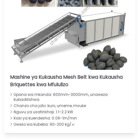
Mashine ya Kukausha Mesh Belt kwa Kukausha
Briquettes kwa Mfululizo
Upana wa mkanda: 600mm-3000mm, unaweza
kubadilishwa
Chanzo cha joto: kuni, umeme, mvuke
Nguvu ya usafirishaji: 1.1-2.2 kW
Kasi ya kuendesha: 0.06-1m/min
Uwezo wa kubeba: 90-200 kg/㎡