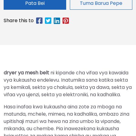
Pata Bei
Tuma Barua Pepe
dryer ya mesh belt
ni kipande cha vifaa vya kawaida
vya kukausha endelevu. Inatumika sana katika sekta
ya kemikali, sekta ya chakula, sekta ya dawa, sekta ya
vifaa vya ujenzi, sekta ya elektroniki, na kadhalika.
Hasa inafaa kwa kukausha aina zote za mboga na
matunda, mchele, mimea, na kadhalika, ambazo zina
upitishaji mzuri wa hewa na zina umbo la vipande,
mikanda, au chembe. Pia inawezekana kukausha
briquettes za makaa kama shisha au makaa ya