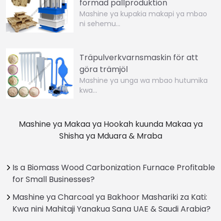
formad pallproduktion
Mashine ya kupakia makapi ya mbao
ni sehemu...
Träpulverkvarnsmaskin för att
göra trämjöl
Mashine ya unga wa mbao hutumika
kwa…
Mashine ya Makaa ya Hookah kuunda Makaa ya
Shisha ya Mduara & Mraba
Is a Biomass Wood Carbonization Furnace Profitable
for Small Businesses?
Mashine ya Charcoal ya Bakhoor Mashariki za Kati:
Kwa nini Mahitaji Yanakua Sana UAE & Saudi Arabia?