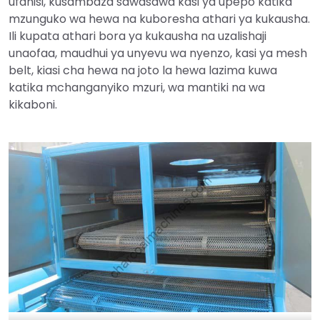
ufanisi, kusambaza sawasawa kasi ya upepo katika
mzunguko wa hewa na kuboresha athari ya kukausha.
Ili kupata athari bora ya kukausha na uzalishaji
unaofaa, maudhui ya unyevu wa nyenzo, kasi ya mesh
belt, kiasi cha hewa na joto la hewa lazima kuwa
katika mchanganyiko mzuri, wa mantiki na wa
kikaboni.