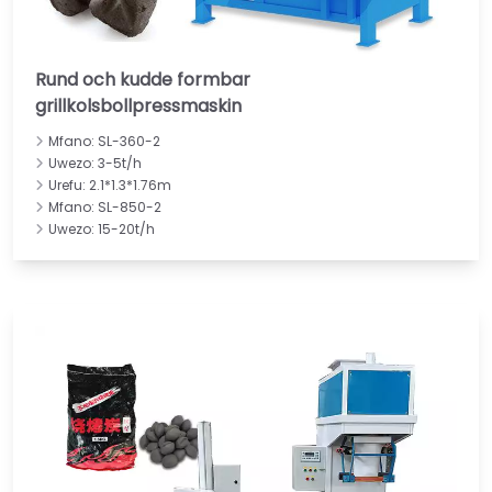
Rund och kudde formbar
grillkolsbollpressmaskin
Mfano: SL-360-2
Uwezo: 3-5t/h
Urefu: 2.1*1.3*1.76m
Mfano: SL-850-2
Uwezo: 15-20t/h