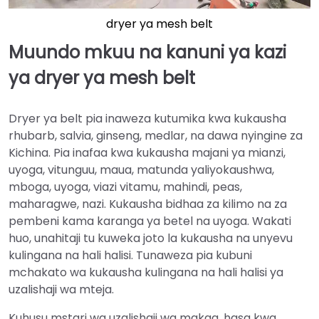
dryer ya mesh belt
Muundo mkuu na kanuni ya kazi
ya dryer ya mesh belt
Dryer ya belt pia inaweza kutumika kwa kukausha
rhubarb, salvia, ginseng, medlar, na dawa nyingine za
Kichina. Pia inafaa kwa kukausha majani ya mianzi,
uyoga, vitunguu, maua, matunda yaliyokaushwa,
mboga, uyoga, viazi vitamu, mahindi, peas,
maharagwe, nazi. Kukausha bidhaa za kilimo na za
pembeni kama karanga ya betel na uyoga. Wakati
huo, unahitaji tu kuweka joto la kukausha na unyevu
kulingana na hali halisi. Tunaweza pia kubuni
mchakato wa kukausha kulingana na hali halisi ya
uzalishaji wa mteja.
Kuhusu mstari wa uzalishaji wa makaa, hasa kwa