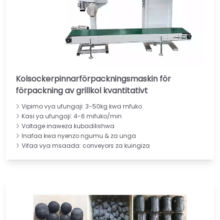
Kolsockerpinnarförpackningsmaskin för
förpackning av grillkol kvantitativt
Vipimo vya ufungaji: 3-50kg kwa mfuko
Kasi ya ufungaji: 4-6 mifuko/min
Voltage inaweza kubadilishwa
Inafaa kwa nyenzo ngumu & za unga
Vifaa vya msaada: conveyors za kuingiza