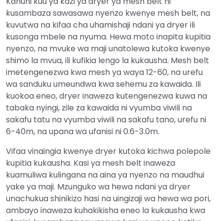
Kanuni kuu ya kazi ya dryer ya mesh belt ni
kusambaza sawasawa nyenzo kwenye mesh belt, na
kuvutwa na kifaa cha uhamishaji ndani ya dryer ili
kusonga mbele na nyuma. Hewa moto inapita kupitia
nyenzo, na mvuke wa maji unatolewa kutoka kwenye
shimo la mvua, ili kufikia lengo la kukausha. Mesh belt
imetengenezwa kwa mesh ya waya 12-60, na urefu
wa sanduku umeundwa kwa sehemu za kawaida. Ili
kuokoa eneo, dryer inaweza kutengenezwa kuwa na
tabaka nyingi, zile za kawaida ni vyumba viwili na
sakafu tatu na vyumba viwili na sakafu tano, urefu ni
6-40m, na upana wa ufanisi ni 0.6-3.0m.
Vifaa vinaingia kwenye dryer kutoka kichwa polepole
kupitia kukausha. Kasi ya mesh belt inaweza
kuamuliwa kulingana na aina ya nyenzo na maudhui
yake ya maji. Mzunguko wa hewa ndani ya dryer
unachukua shinikizo hasi na uingizaji wa hewa wa pori,
ambayo inaweza kuhakikisha eneo la kukausha kwa