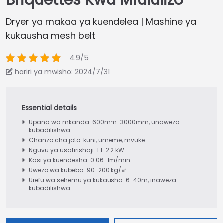
Briquettes Kwa Mfululizo
Dryer ya makaa ya kuendelea | Mashine ya
kukausha mesh belt
4.9/5
hariri ya mwisho: 2024/7/31
Upana wa mkanda: 600mm-3000mm, unaweza
kubadilishwa
Chanzo cha joto: kuni, umeme, mvuke
Nguvu ya usafirishaji: 1.1-2.2 kW
Kasi ya kuendesha: 0.06-1m/min
Uwezo wa kubeba: 90-200 kg/㎡
Urefu wa sehemu ya kukausha: 6-40m, inaweza
kubadilishwa