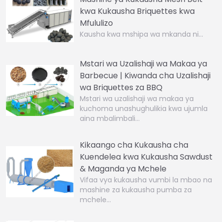
kwa Kukausha Briquettes kwa
Mfululizo
Kausha kwa mshipa wa mkanda ni…
Mstari wa Uzalishaji wa Makaa ya
Barbecue | Kiwanda cha Uzalishaji
wa Briquettes za BBQ
Mstari wa uzalishaji wa makaa ya
kuchoma unashughulikia kwa ujumla
aina mbalimbali…
Kikaango cha Kukausha cha
Kuendelea kwa Kukausha Sawdust
& Maganda ya Mchele
Vifaa vya kukausha vumbi la mbao na
mashine za kukausha pumba za
mchele…