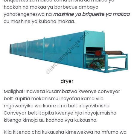
hookah na makaa ya barbecue ambayo
yanatengenezwa na
mashine ya briquette ya makaa
au mashine ya kubana makaa.
dryer
Malighafi inaweza kusambazwa kwenye conveyor
belt kupitia mekanismu inayofaa kama vile
mgawanyiko wa kuanza na belt inayovibrisha.
Conveyor belt itapita kwenye njia inayojumuisha
kitengo kimoja au kadhaa vya kukausha.
Kila kitengo cha kukausha kimewekwa na mfumo wa