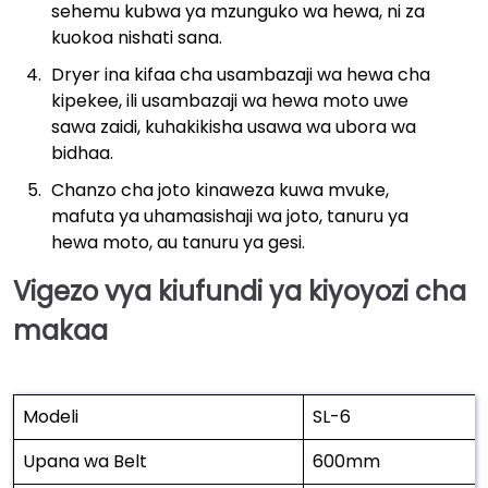
sehemu kubwa ya mzunguko wa hewa, ni za
kuokoa nishati sana.
Dryer ina kifaa cha usambazaji wa hewa cha
kipekee, ili usambazaji wa hewa moto uwe
sawa zaidi, kuhakikisha usawa wa ubora wa
bidhaa.
Chanzo cha joto kinaweza kuwa mvuke,
mafuta ya uhamasishaji wa joto, tanuru ya
hewa moto, au tanuru ya gesi.
Vigezo vya kiufundi
ya kiyoyozi cha
makaa
Modeli
SL-6
Upana wa Belt
600mm