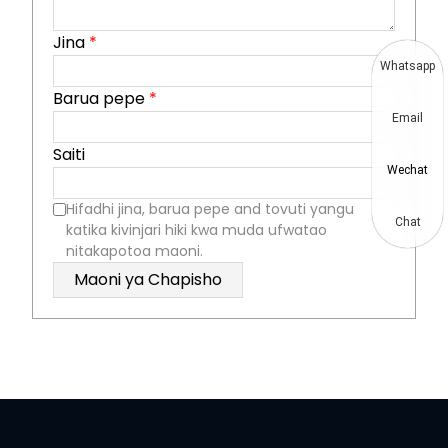
Jina
*
Whatsapp
Barua pepe
*
Email
Saiti
Wechat
Hifadhi jina, barua pepe and tovuti yangu
Chat
katika kivinjari hiki kwa muda ufwatao
nitakapotoa maoni.