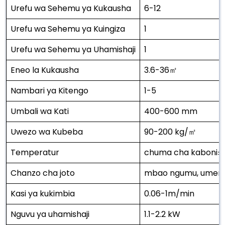
Urefu wa Sehemu ya Kukausha
6-12
Urefu wa Sehemu ya Kuingiza
1
Urefu wa Sehemu ya Uhamishaji
1
Eneo la Kukausha
3.6-36㎡
Nambari ya Kitengo
1-5
Umbali wa Kati
400-600 mm
Uwezo wa Kubeba
90-200 kg/㎡
Temperatur
chuma cha kaboni≤4
Chanzo cha joto
mbao ngumu, umem
Kasi ya kukimbia
0.06-1m/min
Nguvu ya uhamishaji
1.1-2.2 kW