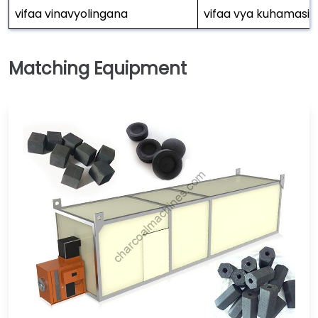
vifaa vinavyolingana
vifaa vya kuhamasish