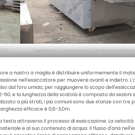
04) 3
L'essiccatore a nastro a maglia (acciaio inossidabil
tore a nastro a maglia è distribuire uniformemente il mate
missione nell'essiccatore per muoversi avanti e indietro. L'
lso dal foro umido, per raggiungere lo scopo dell'essiccazi
 12-60, e la lunghezza della scatola è composta da sezioni 
izzato a più strati, i più comuni sono due stanze con tre p
 larghezza efficace è 0,6-3,0m.
 testa attraverso il processo di essiccazione. La velocità
teriale e al suo contenuto di acqua. Il flusso d'aria nell'