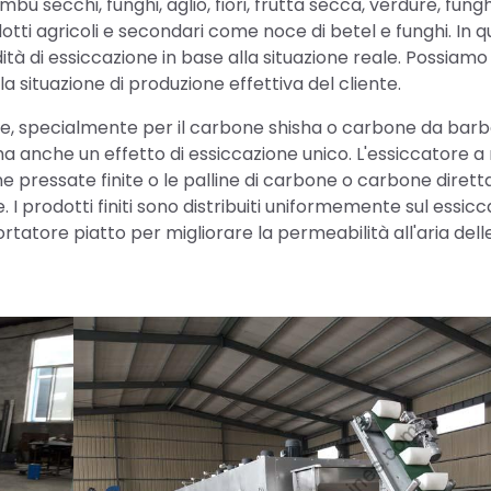
ù secchi, funghi, aglio, fiori, frutta secca, verdure, fung
rodotti agricoli e secondari come noce di betel e funghi. In q
à di essiccazione in base alla situazione reale. Possiam
a situazione di produzione effettiva del cliente.
one, specialmente per il carbone shisha o carbone da bar
a anche un effetto di essiccazione unico. L'essiccatore a
 pressate finite o le palline di carbone o carbone diret
 I prodotti finiti sono distribuiti uniformemente sul essic
rtatore piatto per migliorare la permeabilità all'aria delle