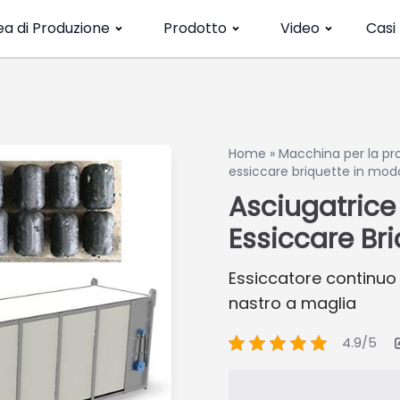
ea di Produzione
Prodotto
Video
Casi
Home
»
Macchina per la pr
essiccare briquette in mod
Asciugatrice
Essiccare Br
Essiccatore continuo
nastro a maglia
4.9/5