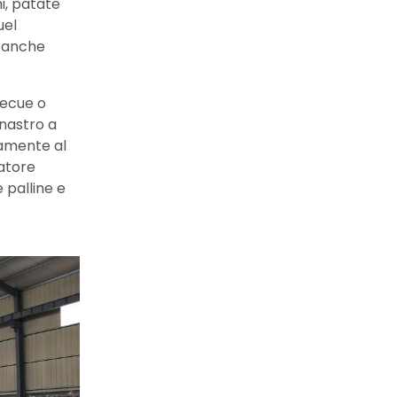
hi, patate
uel
o anche
becue o
 nastro a
tamente al
catore
 palline e