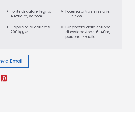
:
Fonte di calore: legno,
Potenza di trasmissione:
elettricità, vapore
1.1-2.2 kW
Capacità di carico: 90-
Lunghezza della sezione
200 kg/㎡
di essiccazione: 6-40m,
personalizzabile
nvia Email