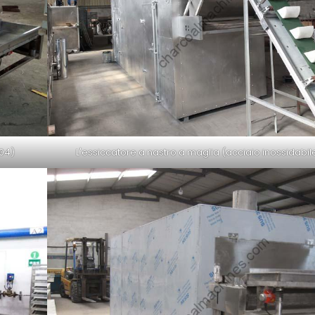
304)
L'essiccatore a nastro a maglia (acciaio inossidabil