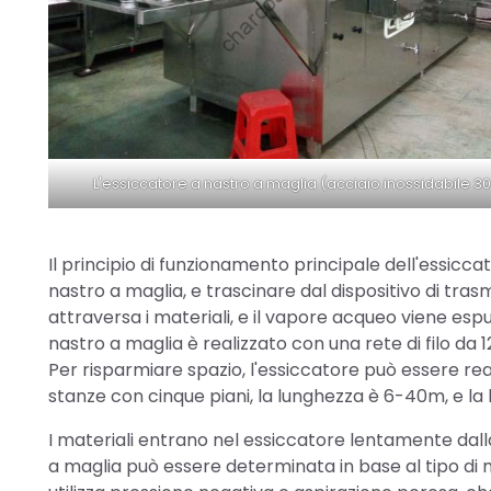
L'essiccatore a nastro a maglia (acciaio inossidabile 3
Il principio di funzionamento principale dell'essicca
nastro a maglia, e trascinare dal dispositivo di tras
attraversa i materiali, e il vapore acqueo viene espu
nastro a maglia è realizzato con una rete di filo da
Per risparmiare spazio, l'essiccatore può essere real
stanze con cinque piani, la lunghezza è 6-40m, e la
I materiali entrano nel essiccatore lentamente dalla
a maglia può essere determinata in base al tipo di ma