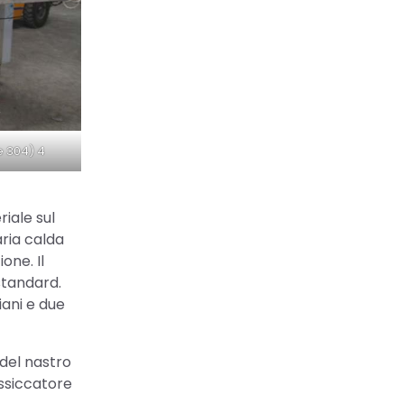
e 304) 4
riale sul
aria calda
one. Il
standard.
iani e due
 del nastro
essiccatore