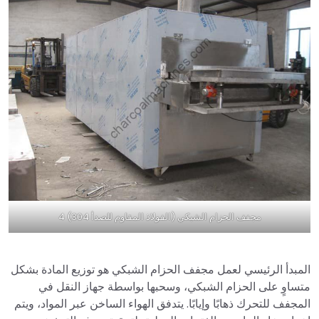
مجفف الحزام الشبكي (الفولاذ المقاوم للصدأ 304) 4
المبدأ الرئيسي لعمل مجفف الحزام الشبكي هو توزيع المادة بشكل
متساوٍ على الحزام الشبكي، وسحبها بواسطة جهاز النقل في
المجفف للتحرك ذهابًا وإيابًا. يتدفق الهواء الساخن عبر المواد، ويتم