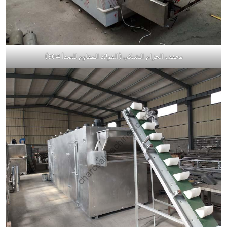
مجفف الحزام الشبكي (الفولاذ المقاوم للصدأ 304)