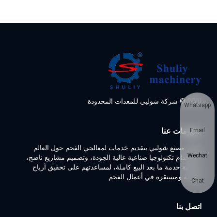
2021 © شركة شوليي للمعدات المحدودة
Whatsapp
معلومات عنا
Email
تلتزم مصنع شوليي بتقديم خدمات لمعالجي الفحم حول العالم
Wechat
باستخدام تكنولوجيا صناعية عالية الجودة، وتصميم مشاريع ناضج،
وعملية خدمة ما بعد البيع كاملة، لمساعدتهم على تحقيق أرباح
ضخمة ومستقرة في أعمال الفحم
Chat
اتصل بنا