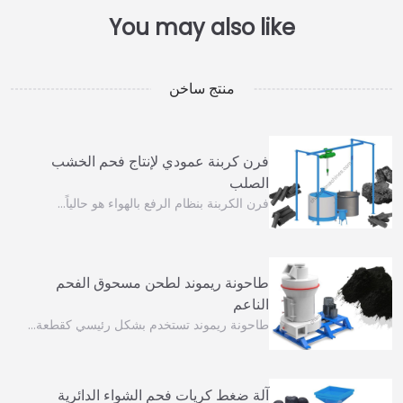
منتج ساخن
فرن كربنة عمودي لإنتاج فحم الخشب
الصلب
فرن الكربنة بنظام الرفع بالهواء هو حالياً…
طاحونة ريموند لطحن مسحوق الفحم
الناعم
طاحونة ريموند تستخدم بشكل رئيسي كقطعة…
آلة ضغط كريات فحم الشواء الدائرية