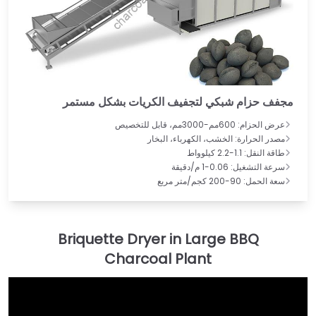
مجفف حزام شبكي لتجفيف الكريات بشكل مستمر
عرض الحزام: 600مم-3000مم، قابل للتخصيص
مصدر الحرارة: الخشب، الكهرباء، البخار
طاقة النقل: 1.1-2.2 كيلوواط
سرعة التشغيل: 0.06-1 م/دقيقة
سعة الحمل: 90-200 كجم/متر مربع