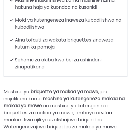
Mashine inasafirishwa kama mashine nzima,
hakuna haja ya kuondoa na kusanidi
Mold ya kutengeneza inaweza kubadilishwa na
kubadilishwa
Aina tofauti za wakata briquettes zinaweza
kutumika pamoja
Sehemu za akiba kwa bei za ushindani
zinapatikana
Mashine ya
briquette ya makaa ya mawe
, pia
inajulikana kama
mashine ya kutengeneza makaa na
makaa ya mawe
na mashine ya kutengeneza
briquettes za makaa ya mawe, ambayo ni vifaa
maalum kwa ajili ya uzalishaji wa briquettes.
Watengenezaji wa briquettes za makaa ya mawe