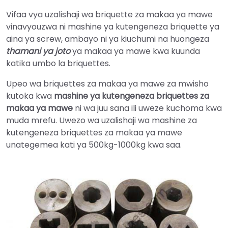
Vifaa vya uzalishaji wa briquette za makaa ya mawe
vinavyouzwa ni mashine ya kutengeneza briquette ya
aina ya screw, ambayo ni ya kiuchumi na huongeza
thamani ya joto
ya makaa ya mawe kwa kuunda
katika umbo la briquettes.
Upeo wa briquettes za makaa ya mawe za mwisho
kutoka kwa
mashine ya kutengeneza briquettes za
makaa ya mawe
ni wa juu sana ili uweze kuchoma kwa
muda mrefu. Uwezo wa uzalishaji wa mashine za
kutengeneza briquettes za makaa ya mawe
unategemea kati ya 500kg-1000kg kwa saa.