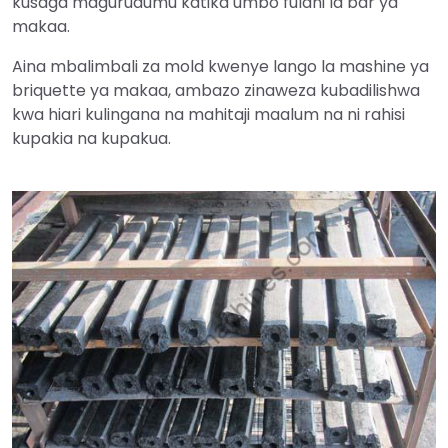
kusaga magurudumu katika umbo fulani la bar ya
makaa.
Aina mbalimbali za mold kwenye lango la mashine ya
briquette ya makaa, ambazo zinaweza kubadilishwa
kwa hiari kulingana na mahitaji maalum na ni rahisi
kupakia na kupakua.