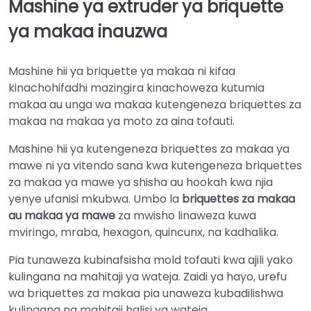
Mashine ya extruder ya briquette
►
ya makaa inauzwa
Mashine hii ya briquette ya makaa ni kifaa
kinachohifadhi mazingira kinachoweza kutumia
makaa au unga wa makaa kutengeneza briquettes za
makaa na makaa ya moto za aina tofauti.
Mashine hii ya kutengeneza briquettes za makaa ya
mawe ni ya vitendo sana kwa kutengeneza briquettes
za makaa ya mawe ya shisha au hookah kwa njia
yenye ufanisi mkubwa. Umbo la
briquettes za makaa
au makaa ya mawe
za mwisho linaweza kuwa
mviringo, mraba, hexagon, quincunx, na kadhalika.
Pia tunaweza kubinafsisha mold tofauti kwa ajili yako
kulingana na mahitaji ya wateja. Zaidi ya hayo, urefu
wa briquettes za makaa pia unaweza kubadilishwa
kulingana na mahitaji halisi ya wateja.