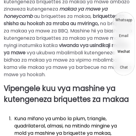
kutengeneza briquettes za makaa ya mawe ambazo
zinaweza kutengeneza
makaa ya mawe ya
honeycomb
au briquettes za makaa,
briquettes za
Whatsapp
shisha au hookah za mraba au mviringo,
na briquettes
za makaa ya mawe za BBQ. Mashine hii ya biashara ya
Email
kutengeneza briquettes za makaa ya mawe mara
nyingi inatumika katika
viwanda vya usindikaji makaa
ya mawe
vya ukubwa mbalimbali kutengeneza
Wechat
bidhaa za makaa ya mawe za vipimo mbalimbali,
kama vile makaa ya mawe ya barbecue na makaa ya
Chat
mawe ya hookah.
Vipengele kuu vya mashine ya
kutengeneza briquettes za makaa
Kuna mifano ya umbo la plum, triangle,
quadrilateral, almasi, na mitindo mingine ya
mold ya mashine ya briquette ya makaa,