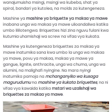
wanajumuisha msingi, msingi wa kubeba, shat ya
spiral, bandari ya kutolea, na molds za kutengeneza.
Mashine ya
mashine ya briquette ya makaa ya mawe
inabana unga wa makaa ya mawe ulioandaliwa katika
umbo lililotengwa. Briquettes hizi zina nguvu fulani kwa
kutumia uhamishaji wa screw na vifaa vya kukata.
Mashine ya kutengeneza briquettes za makaa ya
mawe inatumika sana kwa umbo la unga wa makaa
ya mawe, povu ya makaa, makaa ya mawe ya
gangue, lignite, anthracite, unga wa chuma, unga wa
alumini, na malighafi nyingine. Na mara nyingi
inatumika pamoja na
mchanganyiko wa kusaga
magurudumu
na
mashine ya kukata briquettes
, na ni
vifaa vya kawaida katika
mstari wa uzalishaji wa
briquettes za makaa ya mawe
.