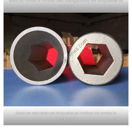
Mold ya umbo la mraba kwa utengenezaji wa briquettes za
makaa
Mold ya extrusion ya briquette ya makaa na umbo la
hexagonal