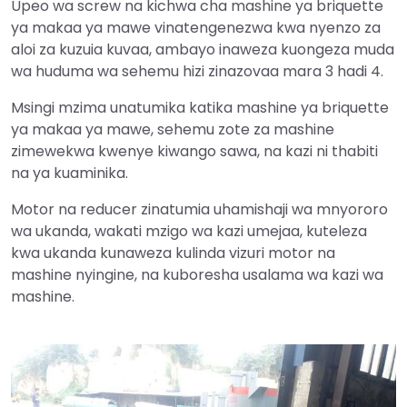
Upeo wa screw na kichwa cha mashine ya briquette
ya makaa ya mawe vinatengenezwa kwa nyenzo za
aloi za kuzuia kuvaa, ambayo inaweza kuongeza muda
wa huduma wa sehemu hizi zinazovaa mara 3 hadi 4.
Msingi mzima unatumika katika mashine ya briquette
ya makaa ya mawe, sehemu zote za mashine
zimewekwa kwenye kiwango sawa, na kazi ni thabiti
na ya kuaminika.
Motor na reducer zinatumia uhamishaji wa mnyororo
wa ukanda, wakati mzigo wa kazi umejaa, kuteleza
kwa ukanda kunaweza kulinda vizuri motor na
mashine nyingine, na kuboresha usalama wa kazi wa
mashine.