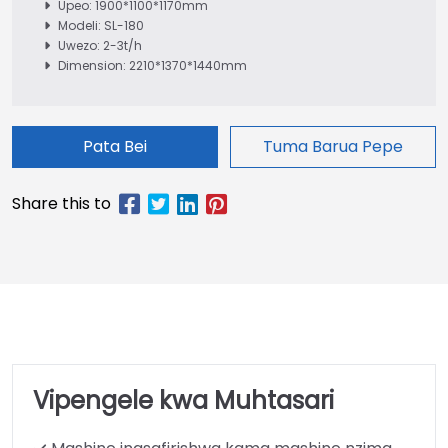
Upeo: 1900*1100*1170mm
Modeli: SL-180
Uwezo: 2-3t/h
Dimension: 2210*1370*1440mm
Pata Bei
Tuma Barua Pepe
Vipengele kwa Muhtasari