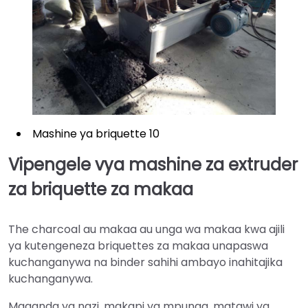
Mashine ya briquette 10
Vipengele vya mashine za extruder
za briquette za makaa
The charcoal au makaa au unga wa makaa kwa ajili
ya kutengeneza briquettes za makaa unapaswa
kuchanganywa na binder sahihi ambayo inahitajika
kuchanganywa.
Maganda ya nazi, makapi ya mpunga, matawi ya