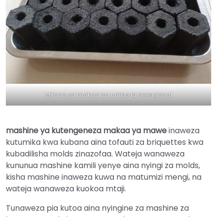
Mifano ya makaa ya umbo la hexagonal
mashine ya kutengeneza makaa ya mawe
inaweza
kutumika kwa kubana aina tofauti za briquettes kwa
kubadilisha molds zinazofaa. Wateja wanaweza
kununua mashine kamili yenye aina nyingi za molds,
kisha mashine inaweza kuwa na matumizi mengi, na
wateja wanaweza kuokoa mtaji.
Tunaweza pia kutoa aina nyingine za mashine za