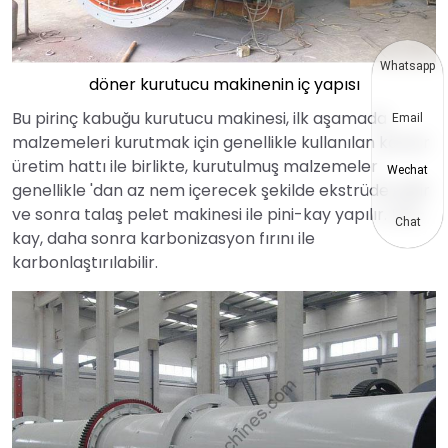
Whatsapp
döner kurutucu makinenin iç yapısı
Bu pirinç kabuğu kurutucu makinesi, ilk aşamada
Email
malzemeleri kurutmak için genellikle kullanılan kömür
üretim hattı ile birlikte, kurutulmuş malzemeler
Wechat
genellikle 'dan az nem içerecek şekilde ekstrüde edilir
ve sonra talaş pelet makinesi ile pini-kay yapılır. Pini-
Chat
kay, daha sonra karbonizasyon fırını ile
karbonlaştırılabilir.