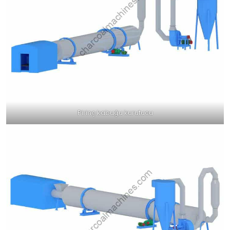
Pirinç kabuğu kurutucu