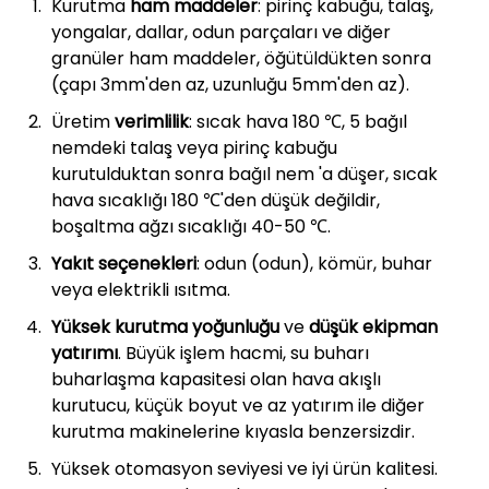
Kurutma
ham maddeler
: pirinç kabuğu, talaş,
yongalar, dallar, odun parçaları ve diğer
granüler ham maddeler, öğütüldükten sonra
(çapı 3mm'den az, uzunluğu 5mm'den az).
Üretim
verimlilik
: sıcak hava 180 ℃, 5 bağıl
nemdeki talaş veya pirinç kabuğu
kurutulduktan sonra bağıl nem 'a düşer, sıcak
hava sıcaklığı 180 ℃'den düşük değildir,
boşaltma ağzı sıcaklığı 40-50 ℃.
Yakıt seçenekleri
: odun (odun), kömür, buhar
veya elektrikli ısıtma.
Yüksek kurutma yoğunluğu
ve
düşük ekipman
yatırımı
. Büyük işlem hacmi, su buharı
buharlaşma kapasitesi olan hava akışlı
kurutucu, küçük boyut ve az yatırım ile diğer
kurutma makinelerine kıyasla benzersizdir.
Yüksek otomasyon seviyesi ve iyi ürün kalitesi.