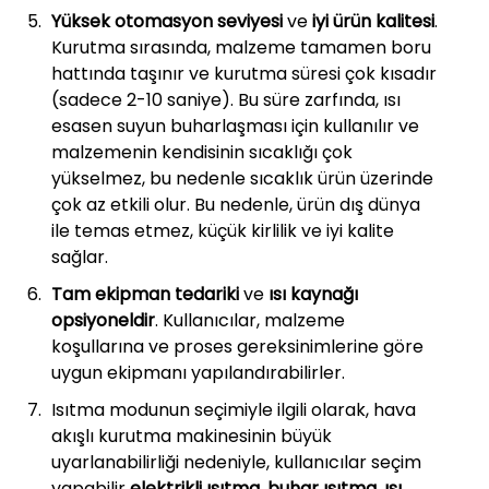
Yüksek otomasyon seviyesi
ve
iyi ürün kalitesi
.
Kurutma sırasında, malzeme tamamen boru
hattında taşınır ve kurutma süresi çok kısadır
(sadece 2-10 saniye). Bu süre zarfında, ısı
esasen suyun buharlaşması için kullanılır ve
malzemenin kendisinin sıcaklığı çok
yükselmez, bu nedenle sıcaklık ürün üzerinde
çok az etkili olur. Bu nedenle, ürün dış dünya
ile temas etmez, küçük kirlilik ve iyi kalite
sağlar.
Tam ekipman tedariki
ve
ısı kaynağı
opsiyoneldir
. Kullanıcılar, malzeme
koşullarına ve proses gereksinimlerine göre
uygun ekipmanı yapılandırabilirler.
Isıtma modunun seçimiyle ilgili olarak, hava
akışlı kurutma makinesinin büyük
uyarlanabilirliği nedeniyle, kullanıcılar seçim
yapabilir
elektrikli ısıtma
,
buhar ısıtma
,
ısı