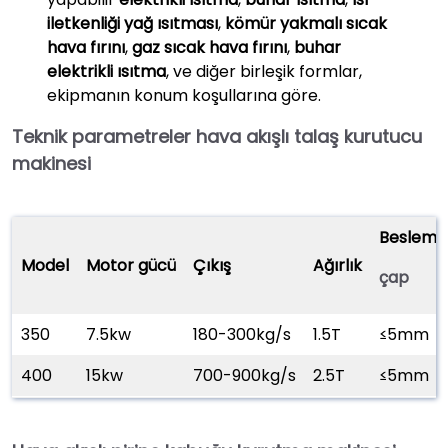
iletkenliği yağ ısıtması
,
kömür yakmalı sıcak
hava fırını
,
gaz sıcak hava fırını
,
buhar
elektrikli ısıtma
, ve diğer birleşik formlar,
ekipmanın konum koşullarına göre.
Teknik parametreler
hava akışlı talaş kurutucu
makinesi
Besleme
Model
Motor gücü
Çıkış
Ağırlık
çap
350
7.5kw
180-300kg/s
1.5T
≤5mm
400
15kw
700-900kg/s
2.5T
≤5mm