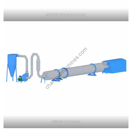
sürekli talaş kurutucu
döner kurutucu