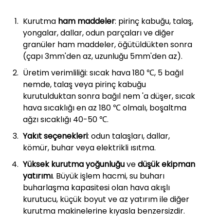
Kurutma
ham maddeler
: pirinç kabuğu, talaş,
yongalar, dallar, odun parçaları ve diğer
granüler ham maddeler, öğütüldükten sonra
(çapı 3mm'den az, uzunluğu 5mm'den az).
Üretim verimliliği: sıcak hava 180 ℃, 5 bağıl
nemde, talaş veya pirinç kabuğu
kurutulduktan sonra bağıl nem 'a düşer, sıcak
hava sıcaklığı en az 180 ℃ olmalı, boşaltma
ağzı sıcaklığı 40-50 ℃.
Yakıt seçenekleri
: odun talaşları, dallar,
kömür, buhar veya elektrikli ısıtma.
Yüksek kurutma yoğunluğu
ve
düşük ekipman
yatırımı
. Büyük işlem hacmi, su buharı
buharlaşma kapasitesi olan hava akışlı
kurutucu, küçük boyut ve az yatırım ile diğer
kurutma makinelerine kıyasla benzersizdir.