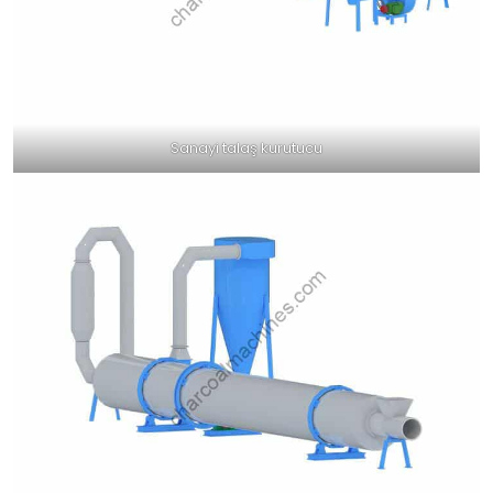
Sanayi talaş kurutucu