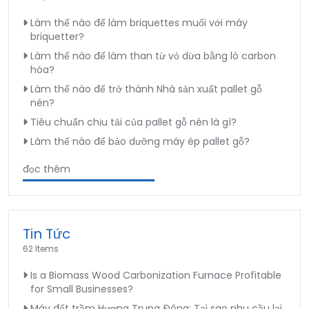
Làm thế nào để làm briquettes muối với máy
briquetter?
Làm thế nào để làm than từ vỏ dừa bằng lò carbon
hóa?
Làm thế nào để trở thành Nhà sản xuất pallet gỗ
nén?
Tiêu chuẩn chịu tải của pallet gỗ nén là gì?
Làm thế nào để bảo dưỡng máy ép pallet gỗ?
đọc thêm
Tin Tức
62 Items
Is a Biomass Wood Carbonization Furnace Profitable
for Small Businesses?
Máy đốt trầm Hương Trung Đông: Tại sao nhu cầu lại