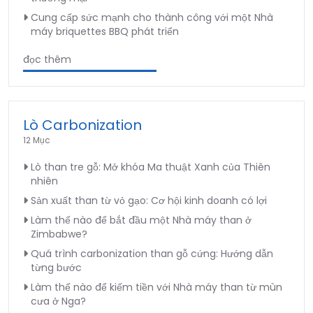
Cung cấp sức mạnh cho thành công với một Nhà
máy briquettes BBQ phát triển
đọc thêm
Lò Carbonization
12 Mục
Lò than tre gỗ: Mở khóa Ma thuật Xanh của Thiên
nhiên
Sản xuất than từ vỏ gạo: Cơ hội kinh doanh có lợi
Làm thế nào để bắt đầu một Nhà máy than ở
Zimbabwe?
Quá trình carbonization than gỗ cứng: Hướng dẫn
từng bước
Làm thế nào để kiếm tiền với Nhà máy than từ mùn
cưa ở Nga?