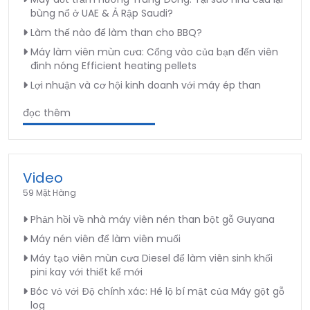
bùng nổ ở UAE & Ả Rập Saudi?
Làm thế nào để làm than cho BBQ?
Máy làm viên mùn cưa: Cổng vào của bạn đến viên
đinh nóng Efficient heating pellets
Lợi nhuận và cơ hội kinh doanh với máy ép than
đọc thêm
Video
59 Mặt Hàng
Phản hồi về nhà máy viên nén than bột gỗ Guyana
Máy nén viên để làm viên muối
Máy tạo viên mùn cưa Diesel để làm viên sinh khối
pini kay với thiết kế mới
Bóc vỏ với Độ chính xác: Hé lộ bí mật của Máy gột gỗ
log