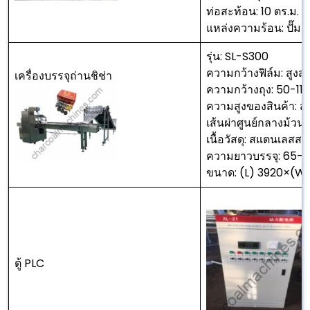
ท่อสะท้อน: 10 ตร.ม.
แหล่งความร้อน: ปั๊ม
รุ่น: SL-S300
ความกว้างฟิล์ม: สูงส
เครื่องบรรจุถ่านชิช่า
ความกว้างถุง: 50-110
ความสูงของสินค้า: สู
เส้นผ่าศูนย์กลางม้วนฟ
เนื้อวัสดุ: สแตนเลสสต
ความยาวบรรจุ: 65-19
ขนาด: (L) 3920×(W)
ตู้ PLC