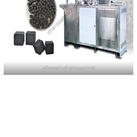
เครื่องกดถ่านชิ่ารูปทรงลูกบาศก์