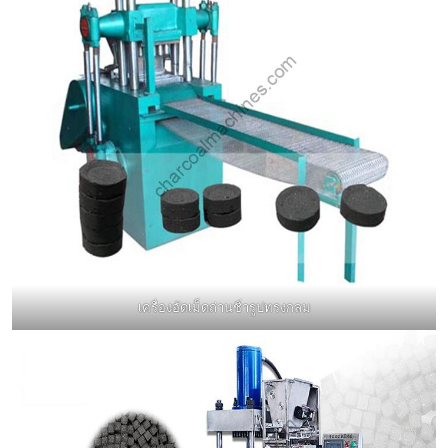
เครื่องอัดเม็ดถ่านชิ่ารูปทรงกลม